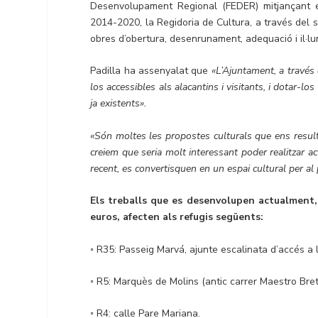
Desenvolupament Regional (FEDER) mitjançant e
2014-2020, la Regidoria de Cultura, a través del 
obres d’obertura, desenrunament, adequació i il·lum
Padilla ha assenyalat que
«L’Ajuntament, a través 
los accessibles als alacantins i visitants, i dotar
ja existents».
«Són moltes les propostes culturals que ens result
creiem que seria molt interessant poder realitzar ac
recent, es convertisquen en un espai cultural per al 
Els treballs que es desenvolupen actualment, 
euros, afecten als refugis següents:
◦ R35: Passeig Marvá, ajunte escalinata d’accés a l
◦ R5: Marquès de Molins (antic carrer Maestro Bret
◦ R4: calle Pare Mariana.