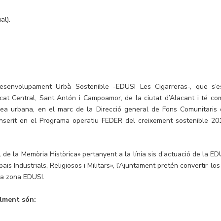
al).
Desenvolupament Urbà Sostenible -EDUSI Les Cigarreras-, que s’e
cat Central, Sant Antón i Campoamor, de la ciutat d’Alacant i té co
àrea urbana, en el marc de la Direcció general de Fons Comunitaris 
 inserit en el Programa operatiu FEDER del creixement sostenible 20
l de la Memòria Històrica» pertanyent a la línia sis d’actuació de la ED
is Industrials, Religiosos i Militars», l’Ajuntament pretén convertir-lo
la zona EDUSI.
alment són: