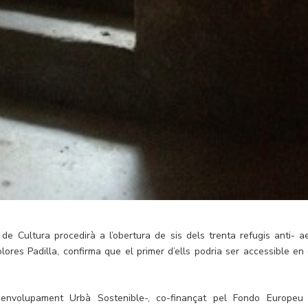
de Cultura procedirà a l’obertura de sis dels trenta refugis anti- ae
lores Padilla, confirma que el primer d’ells podria ser accessible en 
senvolupament Urbà Sostenible-, co-finançat pel Fondo Europeu