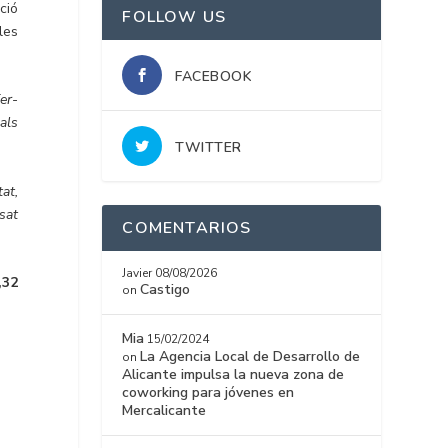
ció
FOLLOW US
les
FACEBOOK
fer-
als
TWITTER
at,
ssat
COMENTARIOS
Javier
08/08/2026
,32
Castigo
on
Mia
15/02/2024
La Agencia Local de Desarrollo de
on
Alicante impulsa la nueva zona de
coworking para jóvenes en
Mercalicante