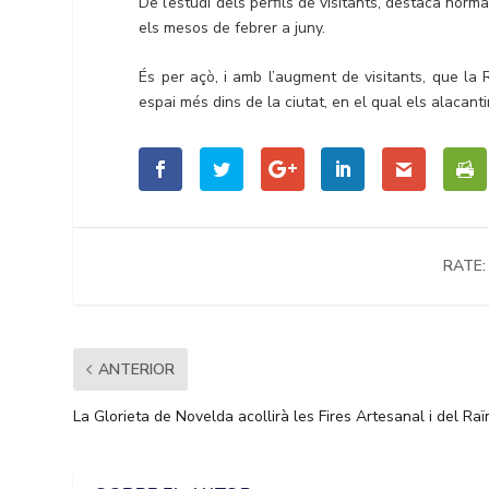
De l’estudi dels perfils de visitants, destaca norm
els mesos de febrer a juny.
És per açò, i amb l’augment de visitants, que la R
espai més dins de la ciutat, en el qual els alacanti
RATE:
ANTERIOR
La Glorieta de Novelda acollirà les Fires Artesanal i del Ra