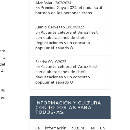
Alex Solar
12/02/2024
Premios Goya 2024: el nada sutil
on
borrado de las personas trans
Juanjo Cervetto
10/10/2022
Alicante celebra el ‘Arroz Fest’
on
con elaboraciones de chefs,
degustaciones y un concurso
popular el sábado 8
stà
m a
Sandro
09/10/2022
del
Alicante celebra el ‘Arroz Fest’
on
14-
con elaboraciones de chefs,
degustaciones y un concurso
popular el sábado 8
USI
s en
INFORMACIÓN Y CULTURA
CON TODOS-AS PARA
TODOS-AS.
La información cultural es un