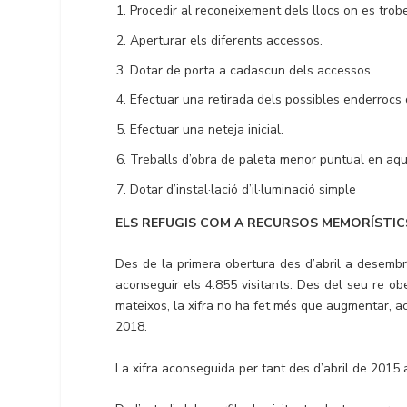
Procedir al reconeixement dels llocs on es troben
Aperturar els diferents accessos.
Dotar de porta a cadascun dels accessos.
Efectuar una retirada dels possibles enderrocs
Efectuar una neteja inicial.
Treballs d’obra de paleta menor puntual en aqu
Dotar d’instal·lació d’il·luminació simple
ELS REFUGIS COM A RECURSOS MEMORÍSTICS
Des de la primera obertura des d’abril a desembr
aconseguir els 4.855 visitants. Des del seu re obe
mateixos, la xifra no ha fet més que augmentar, a
2018.
La xifra aconseguida per tant des d’abril de 201