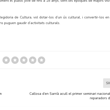
alment el públic jove de fins a 18 anys, sent les èpoques de majors visi
egidoria de Cultura, vol dotar-los d’un ús cultural, i convertir-los en
ns puguen gaudir d’activitats culturals.
S
ïm
Callosa d’en Sarrià acull el primer seminari nacional
reparadors d