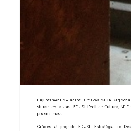
L’Ajuntament d’Alacant, a través de la Regidoria 
situats en la zona EDUSI. L’edil de Cultura, Mª Do
pròxims mesos.
Gràcies al projecte EDUSI -Estratègia de De