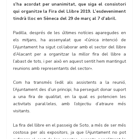
s’ha acordat per unanimitat, que siga el consistori
qui organitze la Fira del Llibre 2019. L’esdeveniment
tindrà lloc en Sèneca del 29 de març al 7 d’abril.
Padilla, després de les últimes notícies aparegudes en
els mitjans, ha assenyalat que «l’única intenció de
l’Ajuntament ha sigut col·laborar amb el sector del llibre
d’Alacant per a organitzar la millor fira del llibre a
l’abast de tots, i per això en aquest sentit hem mantingut
reunions amb representants del sector».
Com ha transmés l’edil als assistents a la reunió,
l’Ajuntament des d’un principi, ha perseguit donar suport
a una fira de qualitat, en la qual es potencien les
activitats paral·leles, amb l’objectiu d’atraure més
visitants.
La fira del llibre en el passeig de Soto, a més de ser més
costosa per als expositors, ja que l’Ajuntament no pot