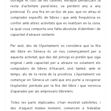
sufragar el cost de les casetes, excepte penalitzant la
resta d’activitats paral·leles, va perdent any a any
potencial. És una fira en un lloc de pas, que no atrau el
comprador específic de llibres i que amb freqüència es
confon amb altres activitats que es realitzen en la zona,
la qual cosa comporta una falta absoluta d’identitat i de
capacitat d’atraure visitants.
Per això, des de l’Ajuntament, es considera que la fira
del llibre en Sèneca és un nou començament per a
aquesta activitat, que des del principi es pretén que siga
original i amb capacitat per a atraure no solament els
compradors de llibres d’Alacant, sinó també, amb el
temps, als de la resta de la província. L’Ajuntament vol
començar en Sèneca un camí que ens porte a recuperar
l’esplendor perduda per la fira del llibre i que servisca
d’aparador per als empresaris llibreters.
Totes les parts implicades, s’han mostrat satisfetes, i
des d’aquest mateix moment, comencen a treballar