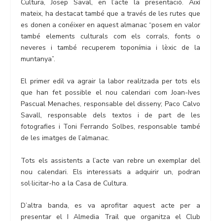
Cultura, Josep Saval, en l’acte la presentació. Així
mateix, ha destacat també que a través de les rutes que
es donen a conéixer en aquest almanac “posem en valor
també elements culturals com els corrals, fonts o
neveres i també recuperem toponímia i lèxic de la
muntanya”.
El primer edil va agrair la labor realitzada per tots els
que han fet possible el nou calendari com Joan-Ives
Pascual Menaches, responsable del disseny; Paco Calvo
Savall, responsable dels textos i de part de les
fotografies i Toni Ferrando Solbes, responsable també
de les imatges de l’almanac.
Tots els assistents a l’acte van rebre un exemplar del
nou calendari. Els interessats a adquirir un, podran
sol·licitar-ho a la Casa de Cultura.
D’altra banda, es va aprofitar aquest acte per a
presentar el I Almedia Trail que organitza el Club