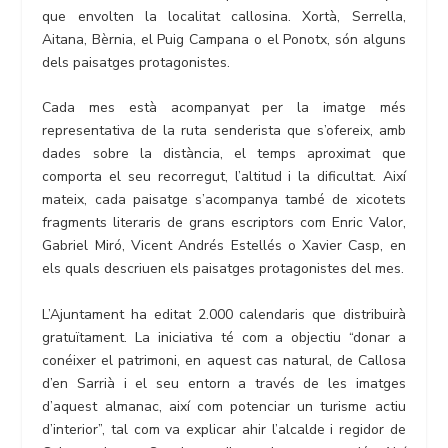
que envolten la localitat callosina. Xortà, Serrella,
Aitana, Bèrnia, el Puig Campana o el Ponotx, són alguns
dels paisatges protagonistes.
Cada mes està acompanyat per la imatge més
representativa de la ruta senderista que s’ofereix, amb
dades sobre la distància, el temps aproximat que
comporta el seu recorregut, l’altitud i la dificultat. Així
mateix, cada paisatge s’acompanya també de xicotets
fragments literaris de grans escriptors com Enric Valor,
Gabriel Miró, Vicent Andrés Estellés o Xavier Casp, en
els quals descriuen els paisatges protagonistes del mes.
L’Ajuntament ha editat 2.000 calendaris que distribuirà
gratuïtament. La iniciativa té com a objectiu “donar a
conéixer el patrimoni, en aquest cas natural, de Callosa
d’en Sarrià i el seu entorn a través de les imatges
d’aquest almanac, així com potenciar un turisme actiu
d’interior”, tal com va explicar ahir l’alcalde i regidor de