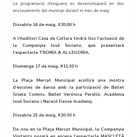
La programació d’enguany es desenvoluparà en dos
enclavaments del municipi durant el mes de maig:
Dissabte 16 de maig, #20:00 h
A l’Auditori Casa de Cultura tindrà lloc l’actuació de
la Companyia José Soriano, que presentarà
l’espectacle TRONÍA & AL·LEGORIA.
Diumenge 17 de maig, #11:30 h
La Plaça Mercat Municipal acollirà una mostra
d’escoles de dansa amb la participació de Ballet
Gisela Comins, Ballet Verónica Perelló, Acadèmia
José Soriano i Naracé Danse Academy.
Dissabte 23 de maig, #20:30 h
De nou en la Plaça Mercat Municipal, la Companyia
Visitants posarà en escena l’espectacle MASCLETÀ