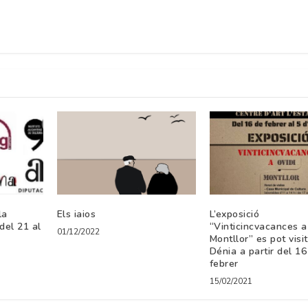
la
Els iaios
L’exposició
del 21 al
“Vinticincvacances a
01/12/2022
Montllor” es pot visi
Dénia a partir del 16
febrer
15/02/2021