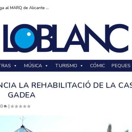
ga al MARQ de Alicante ...
TRAS
MÚSICA
TURISMO
CÓMIC
PEQUES
NCIA LA REHABILITACIÓ DE LA CA
GADEA
|
0
|