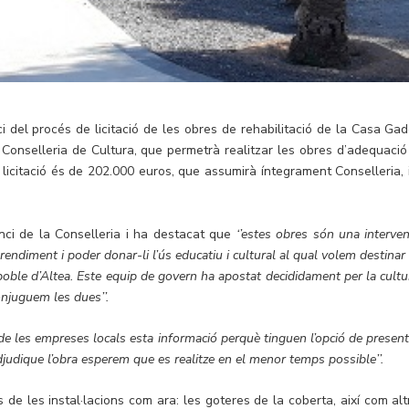
ici del procés de licitació de les obres de rehabilitació de la Casa Gad
e Conselleria de Cultura, que permetrà realitzar les obres d’adequació
 licitació és de 202.000 euros, que assumirà íntegrament Conselleria, i
unci de la Conselleria i ha destacat que
‘’estes obres són una interven
rendiment i poder donar-li l’ús educatiu i cultural al qual volem destinar
poble d’Altea.
Este equip de govern ha apostat decididament per la cultur
onjuguem les dues’’.
de les empreses locals esta informació perquè tinguen l’opció de present
djudique l’obra esperem que es realitze en el menor temps possible’’.
de les instal·lacions com ara: les goteres de la coberta, així com alt