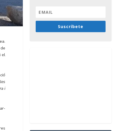
Suscríbete
ea.
 de
 el
ció
 les
a i
ar-
res