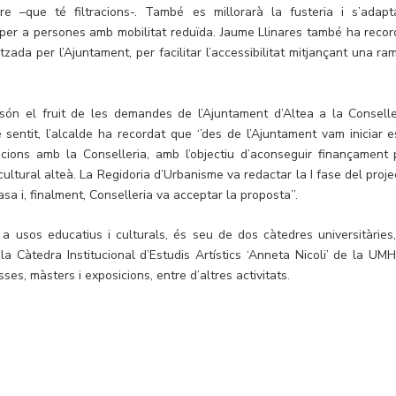
dre –que té filtracions-. També es millorarà la fusteria i s’adapt
s per a persones amb mobilitat reduïda. Jaume Llinares també ha recor
tzada per l’Ajuntament, per facilitar l’accessibilitat mitjançant una ra
són el fruit de les demandes de l’Ajuntament d’Altea a la Conselle
e sentit, l’alcalde ha recordat que ‘’des de l’Ajuntament vam iniciar e
cions amb la Conselleria, amb l’objectiu d’aconseguir finançament 
cultural alteà. La Regidoria d’Urbanisme va redactar la I fase del proje
asa i, finalment, Conselleria va acceptar la proposta’’.
 usos educatius i culturals, és seu de dos càtedres universitàries,
la Càtedra Institucional d’Estudis Artístics ‘Anneta Nicoli’ de la UMH
ses, màsters i exposicions, entre d’altres activitats.