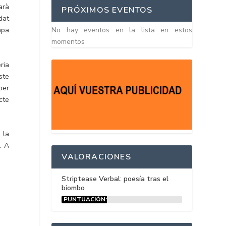
arà
PRÓXIMOS EVENTOS
dat
No hay eventos en la lista en estos
mpa
momentos
ria
ste
per
cte
 la
. A
VALORACIONES
Striptease Verbal: poesía tras el
biombo
PUNTUACIÓN:
15%