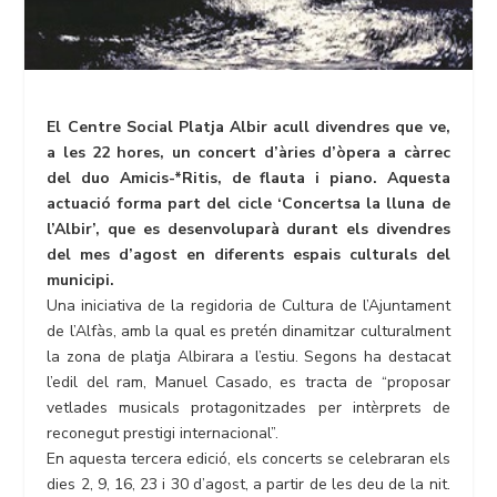
El Centre Social
Platja
Albir
acull divendres que ve,
a les 22 hores, un concert d’àries d’òpera a càrrec
del duo
Amicis-*Ritis
, de flauta i piano. Aquesta
actuació forma part del cicle ‘
Concerts
a la
lluna
de
l’
Albir’
, que es desenvoluparà durant els divendres
del mes d’agost en diferents espais culturals del
municipi.
Una iniciativa de la regidoria de Cultura de l’Ajuntament
de l’Alfàs, amb la qual es pretén dinamitzar culturalment
la zona de platja Albirara a l’estiu. Segons ha destacat
l’edil del ram, Manuel Casado, es tracta de “proposar
vetlades musicals protagonitzades per intèrprets de
reconegut prestigi internacional”.
En aquesta tercera edició, els concerts se celebraran els
dies 2, 9, 16, 23 i 30 d’agost, a partir de les deu de la nit.