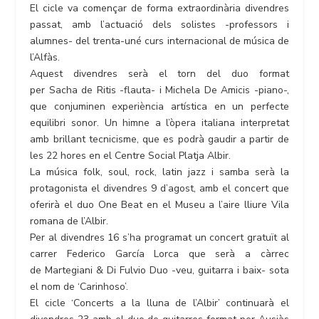
El cicle va començar de forma extraordinària divendres
passat, amb l’actuació dels solistes -professors i
alumnes- del trenta-uné curs internacional de música de
l’Alfàs.
Aquest divendres serà el torn del duo format
per Sacha de Ritis -flauta- i Michela De Amicis -piano-,
que conjuminen experiència artística en un perfecte
equilibri sonor. Un himne a l’òpera italiana interpretat
amb brillant tecnicisme, que es podrà gaudir a partir de
les 22 hores en el Centre Social Platja Albir.
La música folk, soul, rock, latin jazz i samba serà la
protagonista el divendres 9 d’agost, amb el concert que
oferirà el duo One Beat en el Museu a l’aire lliure Vila
romana de l’Albir.
Per al divendres 16 s’ha programat un concert gratuït al
carrer Federico García Lorca que serà a càrrec
de Martegiani & Di Fulvio Duo -veu, guitarra i baix- sota
el nom de ‘Carinhoso’.
El cicle ‘Concerts a la lluna de l’Albir’ continuarà el