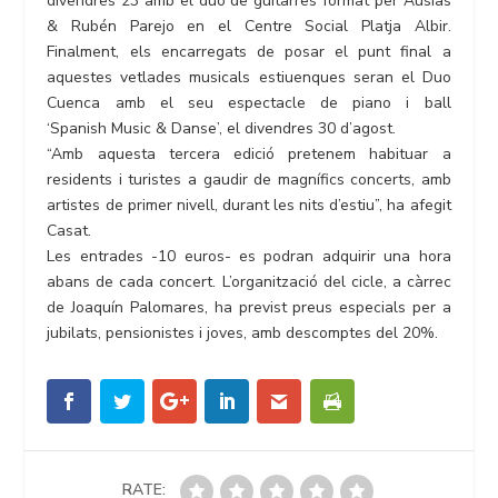
divendres 23 amb el duo de guitarres format per Ausiàs
& Rubén Parejo en el Centre Social Platja Albir.
Finalment, els encarregats de posar el punt final a
aquestes vetlades musicals estiuenques seran el Duo
Cuenca amb el seu espectacle de piano i ball
‘Spanish Music & Danse’, el divendres 30 d’agost.
“Amb aquesta tercera edició pretenem habituar a
residents i turistes a gaudir de magnífics concerts, amb
artistes de primer nivell, durant les nits d’estiu”, ha afegit
Casat.
Les entrades -10 euros- es podran adquirir una hora
abans de cada concert. L’organització del cicle, a càrrec
de Joaquín Palomares, ha previst preus especials per a
jubilats, pensionistes i joves, amb descomptes del 20%.
RATE: