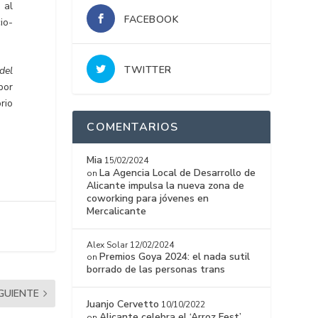
 al
FACEBOOK
io-
TWITTER
del
por
rio
COMENTARIOS
Mia
15/02/2024
La Agencia Local de Desarrollo de
on
Alicante impulsa la nueva zona de
coworking para jóvenes en
Mercalicante
Alex Solar
12/02/2024
Premios Goya 2024: el nada sutil
on
borrado de las personas trans
IGUIENTE
Juanjo Cervetto
10/10/2022
Alicante celebra el ‘Arroz Fest’
on