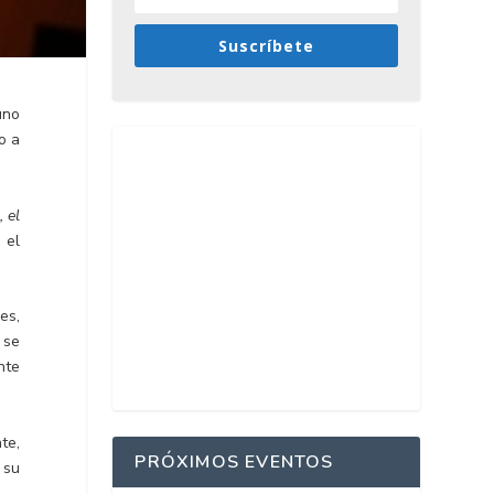
Suscríbete
uno
o a
, el
 el
es,
 se
nte
te,
PRÓXIMOS EVENTOS
 su