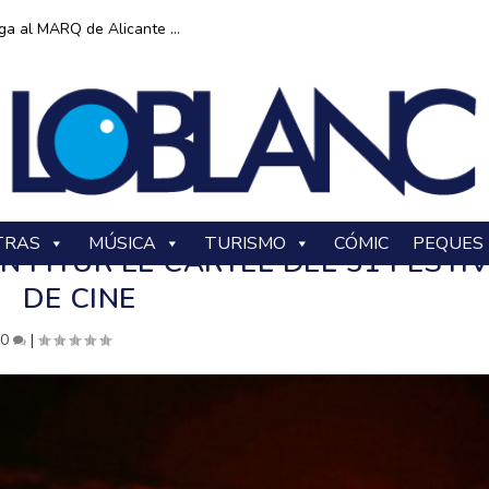
ga al MARQ de Alicante ...
TRAS
MÚSICA
TURISMO
CÓMIC
PEQUES
N FITUR EL CARTEL DEL 31 FESTI
DE CINE
|
0
|