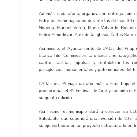
Además, cada año la organización entrega como r
Entre los homenajeados durante las últimas 30 e
Noriega, Maribel Verdú, María Valverde, Rosana
Pedro Almodóvar, Alex de la Iglesia, Carlos Saura
Así mismo, el Ayuntamiento de l’Alfàs del Pi apr
Blanca Film Commission, la oficina cinematográfi
captar, facilitar, impulsar y rentabilizar los
paisajísticos, monumentales y patrimoniales del ter
L’Alfàs del Pi viaja un año más a Fitur bajo e
promocionar el 31 Festival de Cine y también el 
su quinta edición.
Así mismo, el municipio dará a conocer su Estr
Saludable, que supondrá una inversión de 10 mil
su eje vertebrador, un proyecto estructurado en tr