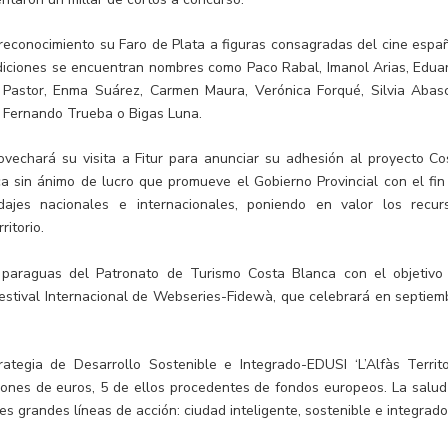
econocimiento su Faro de Plata a figuras consagradas del cine españ
diciones se encuentran nombres como Paco Rabal, Imanol Arias, Edua
 Pastor, Enma Suárez, Carmen Maura, Verónica Forqué, Silvia Abasc
, Fernando Trueba o Bigas Luna.
ovechará su visita a Fitur para anunciar su adhesión al proyecto Co
ca sin ánimo de lucro que promueve el Gobierno Provincial con el fin
 rodajes nacionales e internacionales, poniendo en valor los recur
ritorio.
l paraguas del Patronato de Turismo Costa Blanca con el objetivo
Festival Internacional de Webseries-Fidewà, que celebrará en septiem
ategia de Desarrollo Sostenible e Integrado-EDUSI ‘L’Alfàs Territo
lones de euros, 5 de ellos procedentes de fondos europeos. La salud
es grandes líneas de acción: ciudad inteligente, sostenible e integrado