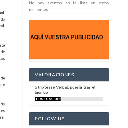
No hay eventos en la lista en estos
momentos
ol.
rdo
al,
sta
 de
sos
VALORACIONES
 de
bre
Striptease Verbal: poesía tras el
biombo
PUNTUACIÓN:
15%
rio
 es
ra.
FOLLOW US