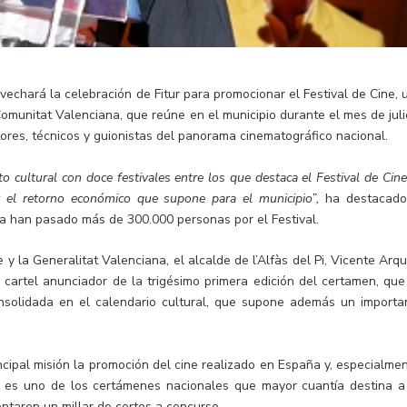
vechará la celebración de Fitur para promocionar el Festival de Cine, 
omunitat Valenciana, que reúne en el municipio durante el mes de juli
tores, técnicos y guionistas del panorama cinematográfico nacional.
o cultural con doce festivales entre los que destaca el Festival de Cine
r el retorno económico que supone para el municipio”,
ha destacado
ia han pasado más de 300.000 personas por el Festival.
 y la Generalitat Valenciana, el alcalde de l’Alfàs del Pi, Vicente Arqu
cartel anunciador de la trigésimo primera edición del certamen, que
consolidada en el calendario cultural, que supone además un importa
rincipal misión la promoción del cine realizado en España y, especialmen
o, es uno de los certámenes nacionales que mayor cuantía destina a
entaron un millar de cortos a concurso.