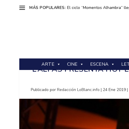
MÁS POPULARES:
El ciclo “Momentos Alhambra” lle
ARTE
CINE
ESCENA
LE
L’ALFÀS PRESENTA HOY E
Publicado por
Redacción LoBlanc.info
|
24 Ene 2019