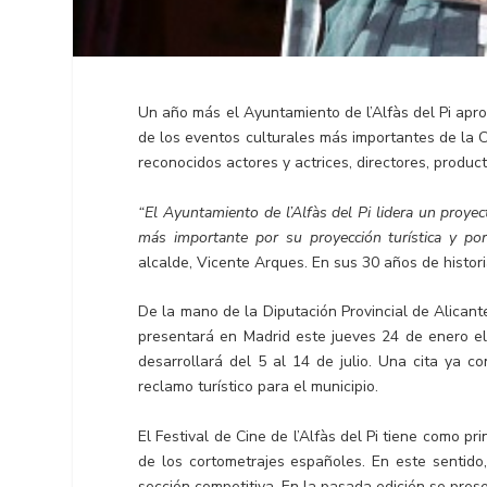
Un año más el Ayuntamiento de l’Alfàs del Pi apro
de los eventos culturales más importantes de la C
reconocidos actores y actrices, directores, produc
“El Ayuntamiento de l’Alfàs del Pi lidera un proyect
más importante por su proyección turística y po
alcalde, Vicente Arques. En sus 30 años de histor
De la mano de la Diputación Provincial de Alicante
presentará en Madrid este jueves 24 de enero el 
desarrollará del 5 al 14 de julio. Una cita ya 
reclamo turístico para el municipio.
El Festival de Cine de l’Alfàs del Pi tiene como p
de los cortometrajes españoles. En este sentid
sección competitiva. En la pasada edición se pres