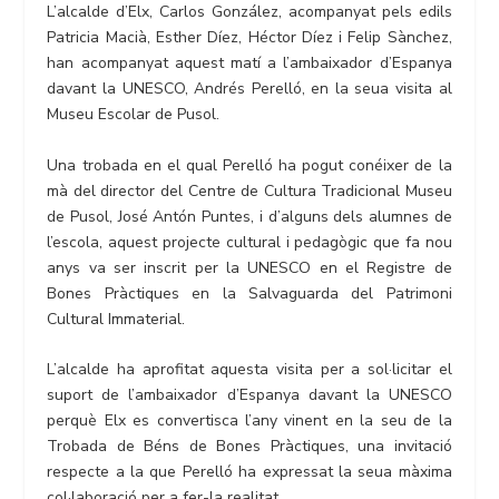
L’alcalde d’Elx, Carlos González, acompanyat pels edils
Patricia Macià, Esther Díez, Héctor Díez i Felip Sànchez,
han acompanyat aquest matí a l’ambaixador d’Espanya
davant la UNESCO, Andrés Perelló, en la seua visita al
Museu Escolar de Pusol.
Una trobada en el qual Perelló ha pogut conéixer de la
mà del director del Centre de Cultura Tradicional Museu
de Pusol, José Antón Puntes, i d’alguns dels alumnes de
l’escola, aquest projecte cultural i pedagògic que fa nou
anys va ser inscrit per la UNESCO en el Registre de
Bones Pràctiques en la Salvaguarda del Patrimoni
Cultural Immaterial.
L’alcalde ha aprofitat aquesta visita per a sol·licitar el
suport de l’ambaixador d’Espanya davant la UNESCO
perquè Elx es convertisca l’any vinent en la seu de la
Trobada de Béns de Bones Pràctiques, una invitació
respecte a la que Perelló ha expressat la seua màxima
col·laboració per a fer-la realitat.