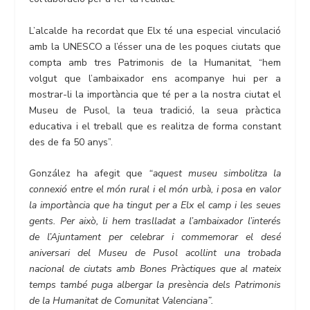
L’alcalde ha recordat que Elx té una especial vinculació
amb la UNESCO a l’ésser una de les poques ciutats que
compta amb tres Patrimonis de la Humanitat, “hem
volgut que l’ambaixador ens acompanye hui per a
mostrar-li la importància que té per a la nostra ciutat el
Museu de Pusol, la teua tradició, la seua pràctica
educativa i el treball que es realitza de forma constant
des de fa 50 anys”.
González ha afegit que
“aquest museu simbolitza la
connexió entre el món rural i el món urbà, i posa en valor
la importància que ha tingut per a Elx el camp i les seues
gents. Per això, li hem traslladat a l’ambaixador l’interés
de l’Ajuntament per celebrar i commemorar el desé
aniversari del Museu de Pusol acollint una trobada
nacional de ciutats amb Bones Pràctiques que al mateix
temps també puga albergar la presència dels Patrimonis
de la Humanitat de Comunitat Valenciana”.