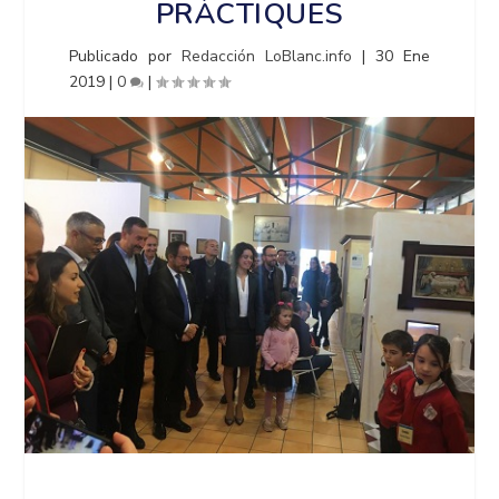
PRÀCTIQUES
Publicado por
Redacción LoBlanc.info
|
30 Ene
2019
|
0
|