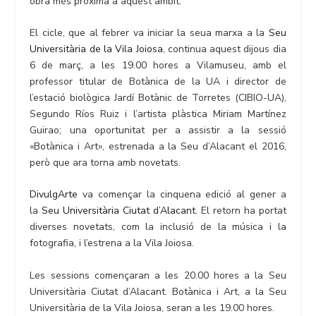
obra més pròxima a aquest àmbit.
El cicle, que al febrer va iniciar la seua marxa a la
Seu
Universitària de la Vila Joiosa
, continua aquest dijous dia
6 de març, a les 19.00 hores a Vilamuseu, amb el
professor titular de Botànica de la UA i director de
l’estació biològica Jardí Botànic de Torretes (CIBIO-UA),
Segundo Ríos Ruiz i l’artista plàstica Miriam Martínez
Guirao; una oportunitat per a assistir a la sessió
«Botànica i Art», estrenada a la Seu d’Alacant el 2016,
però que ara torna amb novetats.
DivulgArte
va començar la cinquena edició al gener a
la
Seu Universitària Ciutat d’Alacant
. El retorn ha portat
diverses novetats, com la inclusió de la música i la
fotografia, i l’estrena a la Vila Joiosa.
Les sessions començaran a les 20.00 hores a la Seu
Universitària Ciutat d’Alacant. Botànica i Art, a la Seu
Universitària de la Vila Joiosa, seran a les 19.00 hores.