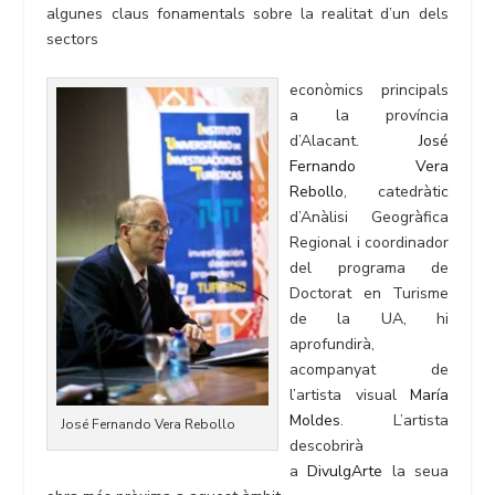
algunes claus fonamentals sobre la realitat d’un dels
sectors
econòmics principals
a la província
d’Alacant.
José
Fernando Vera
Rebollo
, catedràtic
d’Anàlisi Geogràfica
Regional i coordinador
del programa de
Doctorat en Turisme
de la UA, hi
aprofundirà,
acompanyat de
l’artista visual
María
Moldes
. L’artista
José Fernando Vera Rebollo
descobrirà
a
DivulgArte
la seua