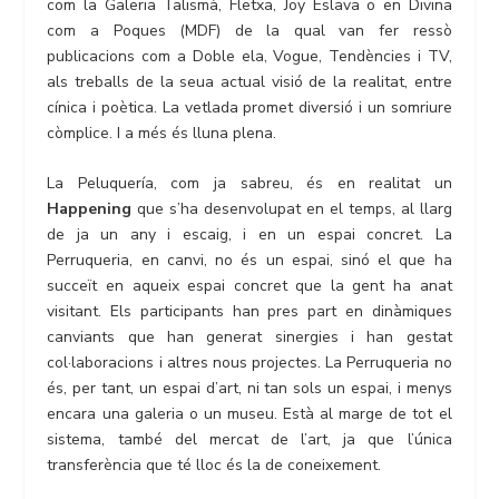
com la Galeria Talismà, Fletxa, Joy Eslava o en Divina
com a Poques (MDF) de la qual van fer ressò
publicacions com a Doble ela, Vogue, Tendències i TV,
als treballs de la seua actual visió de la realitat, entre
cínica i poètica. La vetlada promet diversió i un somriure
còmplice. I a més és lluna plena.
La Peluquería, com ja sabreu, és en realitat un
Happening
que s’ha desenvolupat en el temps, al llarg
de ja un any i escaig, i en un espai concret. La
Perruqueria, en canvi, no és un espai, sinó el que ha
succeït en aqueix espai concret que la gent ha anat
visitant. Els participants han pres part en dinàmiques
canviants que han generat sinergies i han gestat
col·laboracions i altres nous projectes. La Perruqueria no
és, per tant, un espai d’art, ni tan sols un espai, i menys
encara una galeria o un museu. Està al marge de tot el
sistema, també del mercat de l’art, ja que l’única
transferència que té lloc és la de coneixement.