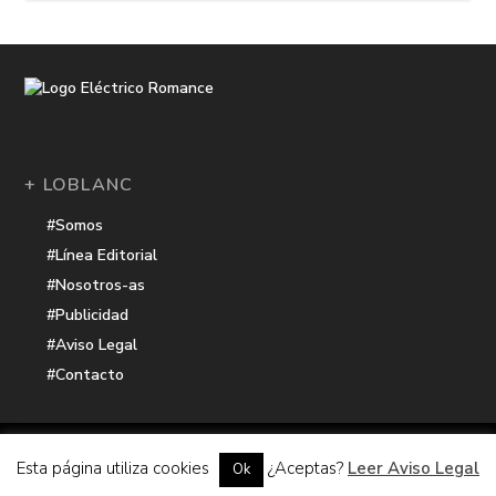
+ LOBLANC
#Somos
#Línea Editorial
#Nosotros-as
#Publicidad
#Aviso Legal
#Contacto
Una receta de
| Cocinada con cariño por
Electrico Romance
Esta página utiliza cookies
¿Aceptas?
Leer Aviso Legal
Ok
Hacker Harbor