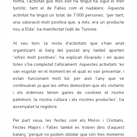
forma, l’activitat que més èxit ha tingut ha sigut el tren
turístic, tant el de Falles com el nadalenc. Aquesta
activitat ha tingut un total de 7.000 persones, “per tant,
una valoració molt positiva que, a més, era un producte
nou a Elda”, ha manifestat l’edil de Turisme.
Al seu torn, la resta d’activitats que s’han anat
organitzant al llarg del passat any, també aporten
“xifres molt positives”, ha explicat Alvarado i en quasi
totes s’ha completat l’aforament. Aquestes activitats “es
van esgotar en el moment en el qual es van presentar, i
estan funcionant molt bé, per això l’any que ve
continuaran ja que les xifres demostren que els visitants
i els eldenses tenen ganes de conéixer el nostre
patrimoni, la nostra cultura i els nostres productes”, ha
assenyalat la regidora.
Per part seua, les festes com els Moros i Cristians,
Festes Majors i Falles també es troben dins d’aquest
balanç “perquè no podem oblidar que són tres moments