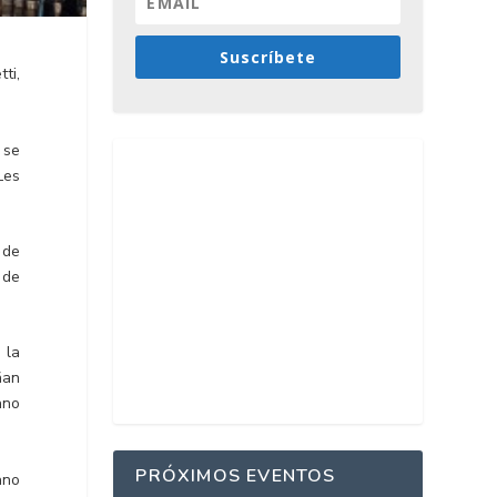
Suscríbete
ti,
 se
Les
 de
 de
 la
ñan
ano
PRÓXIMOS EVENTOS
ano