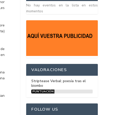
nor
No hay eventos en la lista en estos
Les
momentos
bre
te)
 de
 en
VALORACIONES
una
una
Striptease Verbal: poesía tras el
biombo
PUNTUACIÓN:
15%
ian
FOLLOW US