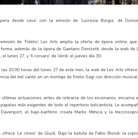
pera desde casa’ con la emisión de ‘Lucrezia Borgia’, de Donizet
 emisión de ‘Fidelio’, Les Arts amplía la oferta de ópera online, que
a forma, además de la ópera de Gaetano Donizetti, desde la web de 
el lunes 27, y ‘Il corsaro’, de Verdi, el jueves día 30.
ta las 20.00 horas del lunes 27 de este mes, la web de Les Arts ofrece
rencia del bel canto en un montaje de Emilio Sagi con dirección musical
s últimas actuaciones antes de retirarse de los escenarios, encarna a
s papeles más exigentes de todo el repertorio belcantista. Le acompa
 Davenport, el bajo-barítono croata Marko Mimica y la mezzosopr
s ofrece ‘Le cinesi’ de Gluck. Bajo la batuta de Fabio Biondi, la sopr