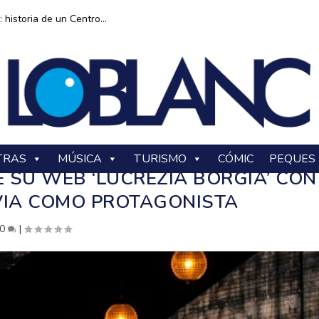
historia de un Centro...
TRAS
MÚSICA
TURISMO
CÓMIC
PEQUES
E SU WEB ‘LUCREZIA BORGIA’ CON
VIA COMO PROTAGONISTA
0
|