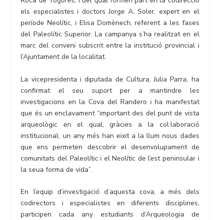
Roca de Togores, i del qual formen part en la codirecció
els especialistes i doctors Jorge A. Soler, expert en el
període Neolític, i Elisa Domènech, referent a les fases
del Paleolític Superior. La campanya s’ha realitzat en el
marc del conveni subscrit entre la institució provincial i
l’Ajuntament de la localitat.
La vicepresidenta i diputada de Cultura, Julia Parra, ha
confirmat el seu suport per a mantindre les
investigacions en la Cova del Randero i ha manifestat
que és un enclavament “important des del punt de vista
arqueològic en el qual, gràcies a la col·laboració
institucional, un any més han eixit a la llum nous dades
que ens permeten descobrir el desenvolupament de
comunitats del Paleolític i el Neolític de l’est peninsular i
la seua forma de vida”.
En l’equip d’investigació d’aquesta cova, a més dels
codirectors i especialistes en diferents disciplines,
participen cada any estudiants d’Arqueologia de