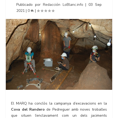
Publicado por
Redacción LoBlanc.info
|
03 Sep
2021
|
0
|
El MARQ ha conclòs la campanya d’excavacions en la
Cova del Randero
de Pedreguer amb noves troballes
que situen l’enclavament com un dels jaciments