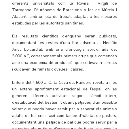
diferents universitats com la Rovira i Virgili de
Tarragona, l’Autònoma de Barcelona o les de Múrcia i
Alacant, amb un pla de treball adaptat a les mesures
establides per les autoritats sanitàries.
Els resultats científics d’enguany seran publicats,
documentant les restes d’una llar adscrita al Neolític
Antic Epicardial, amb una cronologia aproximada del
5.000 a.C, corresponent als primers grups que comencen
amb una economia de producció, que cultivaven cereals
i cuidaven de ramats d’ovelles i cabres.
Entorn del 4.500 a. C., la Cova del Randero revela a més
un extens aprofitament estacional de l’espai, on es
generen diferents activitats segons l’àmbit intern;
d’estabulació del bestiar, trobant petjades d’un possible
voltat que podria haver servit per a separar els animals
adults de les cries; així com també d’hàbitat de pastors,
documentant una petjada de pal que podria servir per a
aguantar algun tipus d’estructura de fusta, així com la