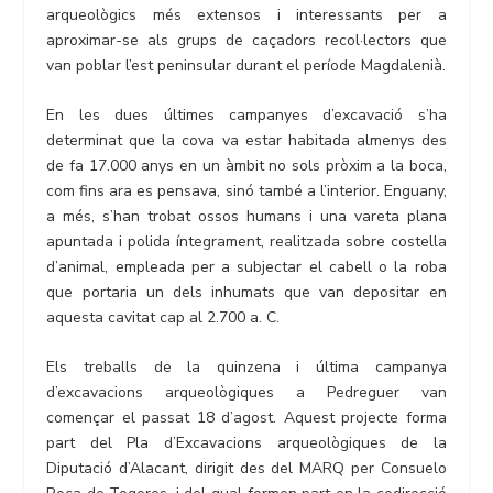
arqueològics més extensos i interessants per a
aproximar-se als grups de caçadors recol·lectors que
van poblar l’est peninsular durant el període Magdalenià.
En les dues últimes campanyes d’excavació s’ha
determinat que la cova va estar habitada almenys des
de fa 17.000 anys en un àmbit no sols pròxim a la boca,
com fins ara es pensava, sinó també a l’interior. Enguany,
a més, s’han trobat ossos humans i una vareta plana
apuntada i polida íntegrament, realitzada sobre costella
d’animal, empleada per a subjectar el cabell o la roba
que portaria un dels inhumats que van depositar en
aquesta cavitat cap al 2.700 a. C.
Els treballs de la quinzena i última campanya
d’excavacions arqueològiques a Pedreguer van
començar el passat 18 d’agost. Aquest projecte forma
part del Pla d’Excavacions arqueològiques de la
Diputació d’Alacant, dirigit des del MARQ per Consuelo