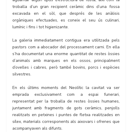
troballa d’un gran recipient ceràmic dins d’una fossa
excavada en el sòl, que després de les anàlisis
orgàniques efectuades, es coneix el seu ús culinari,
lumínic i fins i tot higienizante.
La galeria immediatament contigua era utilitzada pels
pastors com a abocador del processament carni. En ella
s’ha documentat una enorme quantitat de restes òssies
d’animals amb marques en els ossos, principalment
d’ovelles i cabres, però també bovins, porcs i espècies
silvestres.
En els últims moments del Neolític la cavitat va ser
emprada exclusivament com a espai funerari,
representat per la troballa de restes òssies humanes,
juntament amb fragments de gots ceràmics, penjolls
realitzats en petxines i puntes de fletxa realitzades en
sílex, materials corresponents als aixovars i ofrenes que
acompanyaven als difunts.