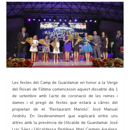
Les festes del Camp de Guardamar en honor a la Verge
del Rosari de Fátima comencessin aquest dissabte dia 1
de setembre amb l’acte de coronació de les reines i
dames i el pregó de festes que estarà a càrrec del
propietari de el “Restaurant Manolo”, José Manuel
Andréu. En l’esdeveniment que explicarà entre uns
altres amb la presència de l’Alcalde de Guardamar, José
Luis Sáez i l’Alcaldessa Pedánea, Marí Carmen Aguilera,