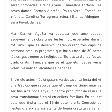
seran coronades la reina juvenil, Esmeralda Tortosa i les
seves dames, Carmen Alarcón i Paula Verdú. També les
infantils, Carolina Torregrosa, reina, i Blanca Aldeguer i
Sara Privat, dames.
Marí Carmen Aguilar va destacar que amb aquest
esdeveniment s’obre unes festes molt esperades durant
tot l’any i que es desenvoluparan durant tres caps de
setmana amb un programa que inclou més de 30 actes
lúdics, gastronòmics i religiosos. “Es tracta d’unes festes
tradicionals i familiars que és el que els nostres veïns
volen” va indicar l’alcaldessa pedánea.
Entre els actes més singulars va destacar la festa del vi,
una tradició que recorda que el camp de Guardamar va
ser fins a fa pocs anys un centre productor de raïm i la
seva transformació en vi en cellers familiars. En aquest
acte que tindrà lloc el 15 de setembre la Comissió de
Festes ofereix als assistents de forma gratuïta va venir i