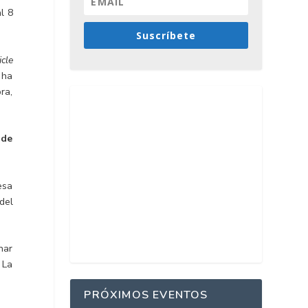
l 8
Suscríbete
icle
i ha
ra,
 de
esa
 del
nar
 La
PRÓXIMOS EVENTOS