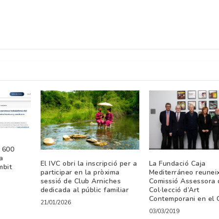
 600
a
El IVC obri la inscripció per a
La Fundació Caja
mbit
participar en la pròxima
Mediterráneo reuneix
sessió de Club Arniches
Comissió Assessora 
dedicada al públic familiar
Col·lecció d’Art
Contemporani en el
21/01/2026
03/03/2019