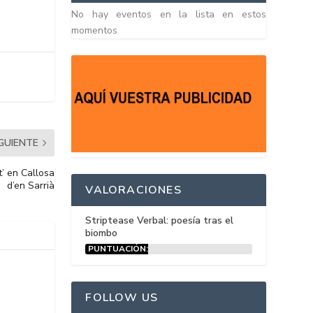
No hay eventos en la lista en estos
momentos
IGUIENTE
t’ en Callosa
d’en Sarrià
VALORACIONES
Striptease Verbal: poesía tras el
biombo
PUNTUACIÓN:
15%
FOLLOW US