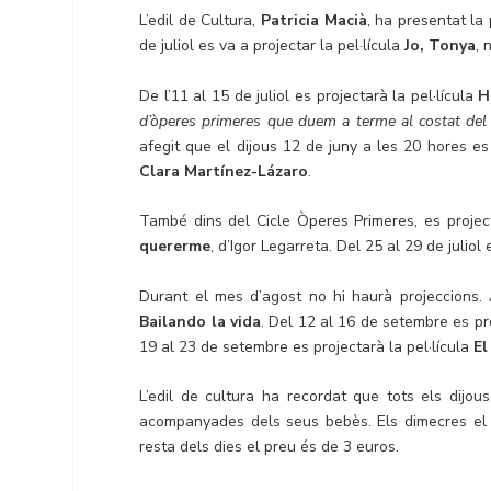
L’edil de Cultura,
Patricia Macià
, ha presentat la
de juliol es va a projectar la pel·lícula
Jo, Tonya
, 
De l’11 al 15 de juliol es projectarà la pel·lícula
H
d’òperes primeres que duem a terme al costat del
afegit que el dijous 12 de juny a les 20 hores es
Clara Martínez-Lázaro
.
També dins del Cicle Òperes Primeres, es project
quererme
, d’Igor Legarreta. Del 25 al 29 de juliol
Durant el mes d’agost no hi haurà projeccions. A
Bailando la vida
. Del 12 al 16 de setembre es p
19 al 23 de setembre es projectarà la pel·lícula
El
L’edil de cultura ha recordat que tots els dij
acompanyades dels seus bebès. Els dimecres el pr
resta dels dies el preu és de 3 euros.