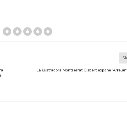
S
ra
La ilustradora Montserrat Gisbert expone ‘Arrelan
s