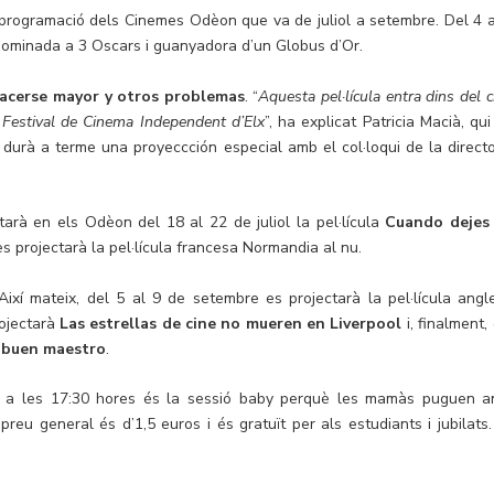
 programació dels Cinemes Odèon que va de juliol a setembre. Del 4 a
nominada a 3 Oscars i guanyadora d’un Globus d’Or.
acerse mayor y otros problemas
. “
Aquesta pel·lícula entra dins del c
 Festival de Cinema Independent d’Elx
”, ha explicat Patricia Macià, qu
 durà a terme una proyeccción especial amb el col·loqui de la directo
arà en els Odèon del 18 al 22 de juliol la pel·lícula
Cuando dejes
 es projectarà la pel·lícula francesa Normandia al nu.
ixí mateix, del 5 al 9 de setembre es projectarà la pel·lícula angl
rojectarà
Las estrellas de cine no mueren en Liverpool
i, finalment,
 buen maestro
.
ous a les 17:30 hores és la sessió baby perquè les mamàs puguen a
eu general és d’1,5 euros i és gratuït per als estudiants i jubilats.