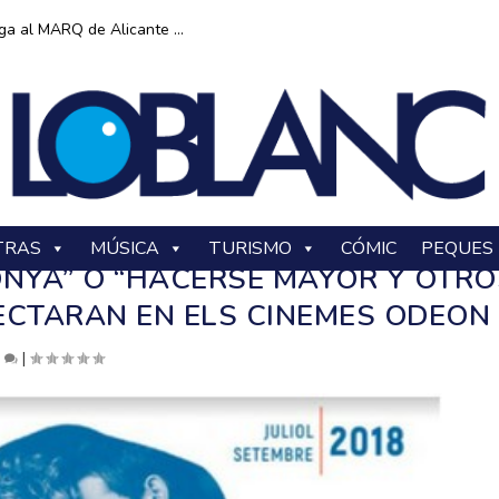
ga al MARQ de Alicante ...
TRAS
MÚSICA
TURISMO
CÓMIC
PEQUES
TONYA” O “HACERSE MAYOR Y OTR
ECTARAN EN ELS CINEMES ODEON
0
|