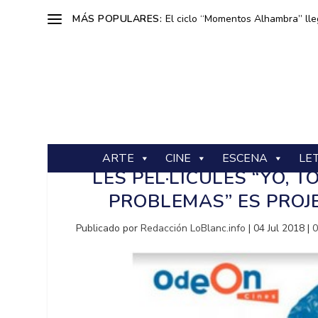
MÁS POPULARES:
El ciclo “Momentos Alhambra” lle
ARTE
CINE
ESCENA
LE
LES PEL·LÍCULES “YO, 
PROBLEMAS” ES PROJ
Publicado por
Redacción LoBlanc.info
|
04 Jul 2018
|