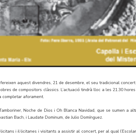
x ofereixen aquest divendres, 21 de desembre, el seu tradicional concert
obres de compositors clàssics. L’actuació tindrà lloc a les 21.30 hores
 a completar aforament.
l Tamboriner, Noche de Dios i Oh Blanca Navidad, que se sumen a alt
bastian Bach, i Laudate Dominum, de Julio Domínguez.
citans i il·licitanes i visitants a assistir al concert, per al qual l’Escola