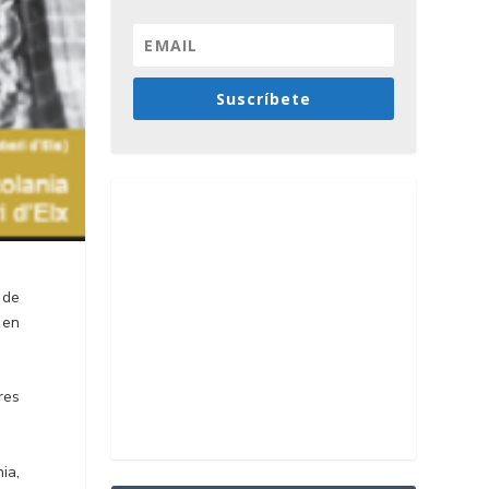
Suscríbete
 de
 en
res
nia,