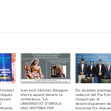
’Institut
Juan José Sánchez Balaguer
Els alcaldes planteg
ístiques
oferirà aquest dimarts la
redacció del Pla Est
Alacant
conferència “LA
Conjunt per al
0
UNIVERSITAT D’ORIOLA:
desenvolupament de 
nfluents
UNA HISTÒRIA PER
funcional Elx-Alacan