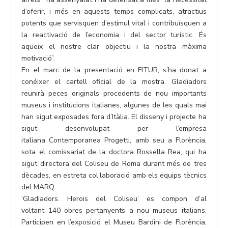
d’oferir, i més en aquests temps complicats, atractius
potents que servisquen d’estímul vital i contribuïsquen a
la reactivació de l’economia i del sector turístic. És
aqueix el nostre clar objectiu i la nostra màxima
motivació”.
En el marc de la presentació en FITUR, s’ha donat a
conéixer el cartell oficial de la mostra. Gladiadors
reunirà peces originals procedents de nou importants
museus i institucions italianes, algunes de les quals mai
han sigut exposades fora d’Itàlia. El disseny i projecte ha
sigut desenvolupat per l’empresa
italiana Contemporanea Progetti, amb seu a Florència,
sota el comissariat de la doctora Rossella Rea, qui ha
sigut directora del Coliseu de Roma durant més de tres
dècades, en estreta col·laboració amb els equips tècnics
del MARQ.
‘Gladiadors. Herois del Coliseu’ es compon d’al
voltant 140 obres pertanyents a nou museus italians.
Participen en l’exposició el Museu Bardini de Florència,