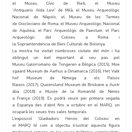
el Museu Cívic de Rieti, el Museu
“Antiquario Alda Levi” de Milà, el Museu Arqueològic
Nacional de Nàpols, el Museu de les Termes
de Diocleciano de Roma, el Museu Arqueològic Nacional
de Aquileia, el Parc Arqueològic de Paestum, el Parc
Arqueològic del Coliseu a Roma i
la Sopraintendencia de Beni Culturali de Bolonya.
La mostra ha visitat nombroses ciutats del món i ha
obtingut un èxit important al seu pas pel
Museu Galorromano de Tongeren a Bèlgica (2015), Moe
sgaard Museum de Aarhus a Dinamarca (2016), Het Valk
hof Museum de Nimega a els Països
Baixos (2017), Queensland Museum de Brisbane a Austr
àlia (2018) o Musée de la Romanité de Nimes
a França (2019). Es podrà veure per primera vegada
a Espanya des d’abril fins a octubre en el MARQ, on
ocuparà les seues tres sales temporals.
L’exposició ‘Gladiadors. Herois del Coliseu’ en
el MARQ té com a objectiu il·lustrar aquesta figura