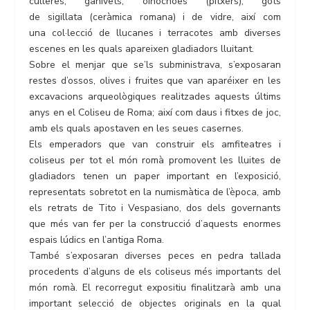
culleres, ganivets, oinochoes (pitxers), gots
de sigillata (ceràmica romana) i de vidre, així com
una col·lecció de llucanes i terracotes amb diverses
escenes en les quals apareixen gladiadors lluitant.
Sobre el menjar que se’ls subministrava, s’exposaran
restes d’ossos, olives i fruites que van aparéixer en les
excavacions arqueològiques realitzades aquests últims
anys en el Coliseu de Roma; així com daus i fitxes de joc,
amb els quals apostaven en les seues casernes.
Els emperadors que van construir els amfiteatres i
coliseus per tot el món romà promovent les lluites de
gladiadors tenen un paper important en l’exposició,
representats sobretot en la numismàtica de l’època, amb
els retrats de Tito i Vespasiano, dos dels governants
que més van fer per la construcció d’aquests enormes
espais lúdics en l’antiga Roma.
També s’exposaran diverses peces en pedra tallada
procedents d’alguns de els coliseus més importants del
món romà. El recorregut expositiu finalitzarà amb una
important selecció de objectes originals en la qual