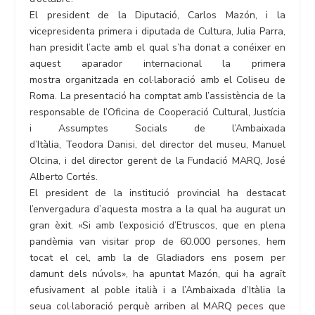
El president de la Diputació, Carlos Mazón, i la
vicepresidenta primera i diputada de Cultura, Julia Parra,
han presidit l’acte amb el qual s’ha donat a conéixer en
aquest aparador internacional la primera
mostra organitzada en col·laboració amb el Coliseu de
Roma. La presentació ha comptat amb l’assistència de la
responsable de l’Oficina de Cooperació Cultural, Justícia
i Assumptes Socials de l’Ambaixada
d’Itàlia, Teodora Danisi, del director del museu, Manuel
Olcina, i del director gerent de la Fundació MARQ, José
Alberto Cortés.
El president de la institució provincial ha destacat
l’envergadura d’aquesta mostra a la qual ha augurat un
gran èxit. «Si amb l’exposició d’Etruscos, que en plena
pandèmia van visitar prop de 60.000 persones, hem
tocat el cel, amb la de Gladiadors ens posem per
damunt dels núvols», ha apuntat Mazón, qui ha agraït
efusivament al poble italià i a l’Ambaixada d’Itàlia la
seua col·laboració perquè arriben al MARQ peces que