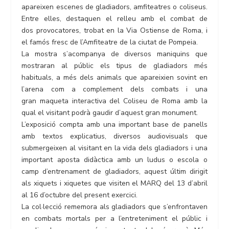
apareixen escenes de gladiadors, amfiteatres o coliseus.
Entre elles, destaquen el relleu amb el combat de
dos provocatores, trobat en la Via Ostiense de Roma, i
el famós fresc de l’Amfiteatre de la ciutat de Pompeia.
La mostra s’acompanya de diversos maniquins que
mostraran al públic els tipus de gladiadors més
habituals, a més dels animals que apareixien sovint en
l’arena com a complement dels combats i una
gran maqueta interactiva del Coliseu de Roma amb la
qual el visitant podrà gaudir d’aquest gran monument.
L’exposició compta amb una important base de panells
amb textos explicatius, diversos audiovisuals que
submergeixen al visitant en la vida dels gladiadors i una
important aposta didàctica amb un ludus o escola o
camp d’entrenament de gladiadors, aquest últim dirigit
als xiquets i xiquetes que visiten el MARQ del 13 d’abril
al 16 d’octubre del present exercici.
La col·lecció rememora als gladiadors que s’enfrontaven
en combats mortals per a l’entreteniment el públic i