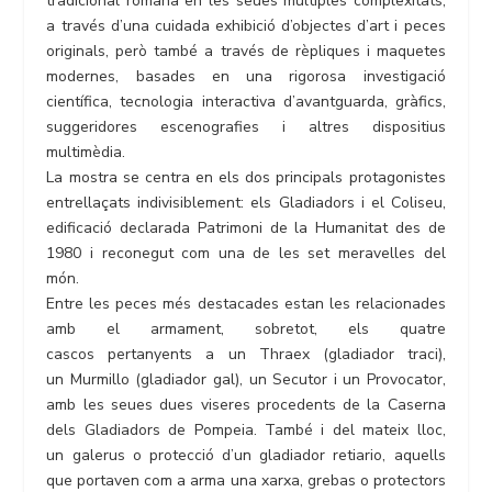
tradicional romana en les seues múltiples complexitats,
a través d’una cuidada exhibició d’objectes d’art i peces
originals, però també a través de rèpliques i maquetes
modernes, basades en una rigorosa investigació
científica, tecnologia interactiva d’avantguarda, gràfics,
suggeridores escenografies i altres dispositius
multimèdia.
La mostra se centra en els dos principals protagonistes
entrellaçats indivisiblement: els Gladiadors i el Coliseu,
edificació declarada Patrimoni de la Humanitat des de
1980 i reconegut com una de les set meravelles del
món.
Entre les peces més destacades estan les relacionades
amb el armament, sobretot, els quatre
cascos pertanyents a un Thraex (gladiador traci),
un Murmillo (gladiador gal), un Secutor i un Provocator,
amb les seues dues viseres procedents de la Caserna
dels Gladiadors de Pompeia. També i del mateix lloc,
un galerus o protecció d’un gladiador retiario, aquells
que portaven com a arma una xarxa, grebas o protectors