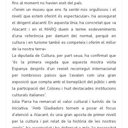
fins al moment no havien eixit del país.
«Tenim un museu que ens fa sentir-nos orgullosos i el
nivell que estem oferint és espectacular», ha assegurat
el dirigent alacantí. En aquesta línia, ha concretat que «a
Alacant i en el MARQ duem a terme esdeveniments
d’una referència per damunt del normal, perquè en
cultura i en turisme també es competeix i oferim el millor
de la nostra terra».
La diputada de Cultura, per part seua, ha confirmat que
“és la primera vegada que aquesta mostra visita
Espanya després d’un reeixit recorregut internacional
per nombrosos països que l’avalen com una gran
exposició que compta amb el beneplàcit del públic i amb
la participació del Coliseu i huit destacades institucions
culturals italianes”.
Julia Parra ha remarcat el valor cultural i turístic de la
iniciativa. “Amb Gladiadors tornem a posar el focus
d’atenció a Alacant, és una gran aposta de primer nivell
per la cultura i pel relat de la història de les nostres
arrels”, ha assenyalat i ha defensat a més “la necessitat