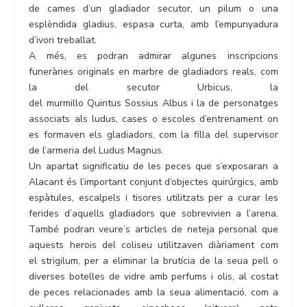
de cames d’un gladiador secutor, un pilum o una
esplèndida gladius, espasa curta, amb l’empunyadura
d’ivori treballat.
A més, es podran admirar algunes inscripcions
funeràries originals en marbre de gladiadors reals, com
la del secutor Urbicus, la
del murmillo Quintus Sossius Albus i la de personatges
associats als ludus, cases o escoles d’entrenament on
es formaven els gladiadors, com la filla del supervisor
de l’armeria del Ludus Magnus.
Un apartat significatiu de les peces que s’exposaran a
Alacant és l’important conjunt d’objectes quirúrgics, amb
espàtules, escalpels i tisores utilitzats per a curar les
ferides d’aquells gladiadors que sobrevivien a l’arena.
També podran veure’s articles de neteja personal que
aquests herois del coliseu utilitzaven diàriament com
el strigilum, per a eliminar la brutícia de la seua pell o
diverses botelles de vidre amb perfums i olis, al costat
de peces relacionades amb la seua alimentació, com a