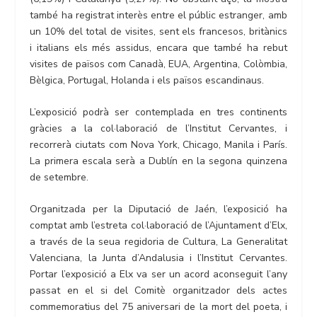
també ha registrat interès entre el públic estranger, amb
un 10% del total de visites, sent els francesos, britànics
i italians els més assidus, encara que també ha rebut
visites de països com Canadà, EUA, Argentina, Colòmbia,
Bèlgica, Portugal, Holanda i els països escandinaus.
L’exposició podrà ser contemplada en tres continents
gràcies a la col·laboració de l’Institut Cervantes, i
recorrerà ciutats com Nova York, Chicago, Manila i París.
La primera escala serà a Dublín en la segona quinzena
de setembre.
Organitzada per la Diputació de Jaén, l’exposició ha
comptat amb l’estreta col·laboració de l’Ajuntament d’Elx,
a través de la seua regidoria de Cultura, La Generalitat
Valenciana, la Junta d’Andalusia i l’Institut Cervantes.
Portar l’exposició a Elx va ser un acord aconseguit l’any
passat en el si del Comitè organitzador dels actes
commemoratius del 75 aniversari de la mort del poeta, i