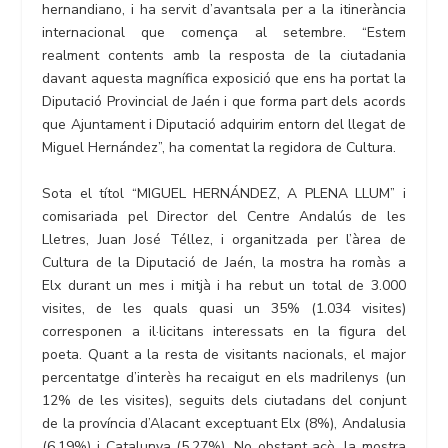
hernandiano, i ha servit d’avantsala per a la itinerància
internacional que comença al setembre. “Estem
realment contents amb la resposta de la ciutadania
davant aquesta magnífica exposició que ens ha portat la
Diputació Provincial de Jaén i que forma part dels acords
que Ajuntament i Diputació adquirim entorn del llegat de
Miguel Hernández”, ha comentat la regidora de Cultura.
Sota el títol “MIGUEL HERNÁNDEZ, A PLENA LLUM” i
comisariada pel Director del Centre Andalús de les
Lletres, Juan José Téllez, i organitzada per l’àrea de
Cultura de la Diputació de Jaén, la mostra ha romàs a
Elx durant un mes i mitjà i ha rebut un total de 3.000
visites, de les quals quasi un 35% (1.034 visites)
corresponen a il·licitans interessats en la figura del
poeta. Quant a la resta de visitants nacionals, el major
percentatge d’interès ha recaigut en els madrilenys (un
12% de les visites), seguits dels ciutadans del conjunt
de la província d’Alacant exceptuant Elx (8%), Andalusia
(6,19%) i Catalunya (5,27%). No obstant açò, la mostra