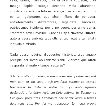
vexa, ignora, maltracta, li la fa víctima culpable, li la
fustiga, lapida, colpeja, decapita, viola, abandona,
crucifica, i s’arranca tota esperança. Existeix aqueix lloc i
és tan golpeante, que alcem filats de benestar,
entreteniments distractores, legalitats amorales,
patriotismes invidents per a no veure, per a no sentir.
Fronteres amb l’Invisible. Gràcies
Pepa Navarro Ribera
,
autora, veure amb els teus ulls, el teu relat, a tan vital i
ineludible mirada.
Cada passar pàgina, d’aquestes històries, crea aqueix
precipici del somni on l’abisme s’obri… Abisme, que atrau
i espanta, al mateix temps, saltaràs?
“
Els teus ulls fronterers, si me’ls prestares, podria veure el
món com tu, ho veus, i açò em faria, estimar-te, espere
traspassar la distància entre tu i jo, amb aquesta
declaració a l’anònim. Açò, em faria estimar-te. Estimar-te
Per què?, preguntes. Estimar-te per poder veure a través
dels teus ulls. Per fer-me traspassar la meua pròpia