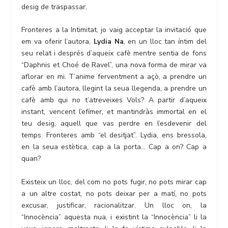
desig de traspassar.
Fronteres a la Intimitat, jo vaig acceptar la invitació que
em va oferir l’autora,
Lydia Na
, en un lloc tan íntim del
seu relat i després d’aqueix cafè mentre sentia de fons
“Daphnis et Choé de Ravel”, una nova forma de mirar va
aflorar en mi. T’anime ferventment a açò, a prendre un
cafè amb l’autora, llegint la seua llegenda, a prendre un
cafè amb qui no t’atreveixes Vols? A partir d’aqueix
instant, vencent l’efímer, et mantindràs immortal en el
teu desig, aquell que vas perdre en l’esdevenir del
temps. Fronteres amb “el desitjat”. Lydia, ens bressola,
en la seua estètica, cap a la porta… Cap a on? Cap a
quan?
Existeix un lloc, del com no pots fugir, no pots mirar cap
a un altre costat, no pots deixar per a matí, no pots
excusar, justificar, racionalitzar. Un lloc on, la
“Innocència” aquesta nua, i existint la “Innocència” li la