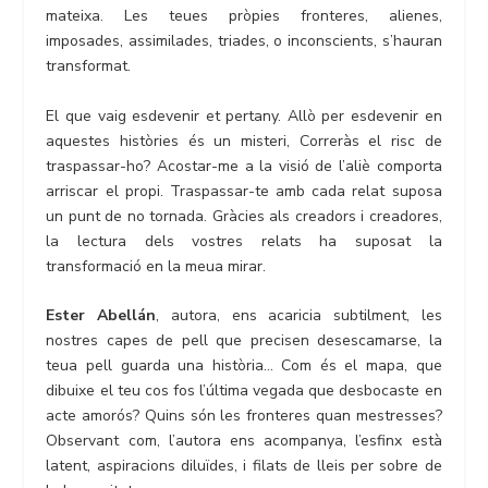
mateixa. Les teues pròpies fronteres, alienes,
imposades, assimilades, triades, o inconscients, s’hauran
transformat.
El que vaig esdevenir et pertany. Allò per esdevenir en
aquestes històries és un misteri, Correràs el risc de
traspassar-ho? Acostar-me a la visió de l’aliè comporta
arriscar el propi. Traspassar-te amb cada relat suposa
un punt de no tornada. Gràcies als creadors i creadores,
la lectura dels vostres relats ha suposat la
transformació en la meua mirar.
Ester Abellán
, autora, ens acaricia subtilment, les
nostres capes de pell que precisen desescamarse, la
teua pell guarda una història… Com és el mapa, que
dibuixe el teu cos fos l’última vegada que desbocaste en
acte amorós? Quins són les fronteres quan mestresses?
Observant com, l’autora ens acompanya, l’esfinx està
latent, aspiracions diluïdes, i filats de lleis per sobre de