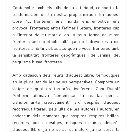
Contemplar amb els ulls de la alteridad, comporta la
trasformación de la nostra pròpia mirada. En aquest
llibre, “El fronterer”, ens inunda, ens embolica, ens
provoca. Fronteres; entre l’efímer i l’etern, fronteres cap
a l’interior de tu mateix, en la teua forma de mirar,
fronteres amb l’inefable, allò que no t’atreveixes a dir,
fronteres amb l’invisible, allò que no veus, fronteres amb
la sensibilitat, fronteres geogràfiques i de l’ànima, del
psiquisme humà, fronteres…
Amb cadascun dels relats d’aquest llibre, t’emboliques
en la pluralitat de les seues perspectives. Comporta un
viatge de qual no tornaràs, indiferent. Com Rudolf
Arnheim afirmava “contemplar la realitat per a
transformar-la creativament”, així després d’aquest
recorregut literari, pels ulls de les autores i autors, en
cadascun dels moments que sospires, respires, brilles,
recordes, odies, desitges, nasques i muires, després
d’aquest llibre, ja no seràs el mateix, ja no seràs la