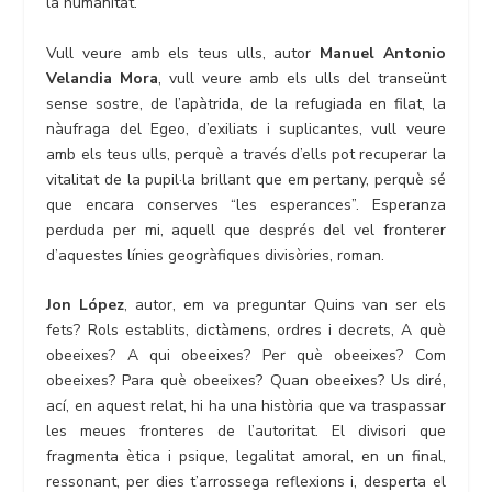
la humanitat.
Vull veure amb els teus ulls, autor
Manuel Antonio
Velandia Mora
, vull veure amb els ulls del transeünt
sense sostre, de l’apàtrida, de la refugiada en filat, la
nàufraga del Egeo, d’exiliats i suplicantes, vull veure
amb els teus ulls, perquè a través d’ells pot recuperar la
vitalitat de la pupil·la brillant que em pertany, perquè sé
que encara conserves “les esperances”. Esperanza
perduda per mi, aquell que després del vel fronterer
d’aquestes línies geogràfiques divisòries, roman.
Jon López
, autor, em va preguntar Quins van ser els
fets? Rols establits, dictàmens, ordres i decrets, A què
obeeixes? A qui obeeixes? Per què obeeixes? Com
obeeixes? Para què obeeixes? Quan obeeixes? Us diré,
ací, en aquest relat, hi ha una història que va traspassar
les meues fronteres de l’autoritat. El divisori que
fragmenta ètica i psique, legalitat amoral, en un final,
ressonant, per dies t’arrossega reflexions i, desperta el