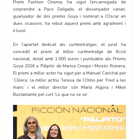
Premi Fashion Cinema, ha sigut l’encarregada de
sorprendre a Paco Delgado, el dissenyador canari,
guanyador de dos premis Goya i nominat a l’Oscar en
dues ocasions, ha rebut aquest premi amb agraïment i
il·lusió.
En l’apartat dedicat als curtmetratges, el jurat ha
concedit el premi al millor curtmetratge de ficció
nacional, dotat amb 1.000 euros i puntuable als Premis
Goya 2026 a ‘Pálpito’ de Marisa Crespo i Moisés Romera.
El premi a millor actor ha sigut per a Manuel Canchal per
‘Còlera’, la millor actriu Teresa de l’Olmo per ‘Fred a les
mans’ i el millor director són María Algora i Mikel
Bustamante pel curt ‘Lo que no se ve’.