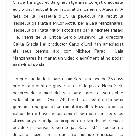
Gracia ha sigut el llargmetratge més llorejat d’aquesta
edició del Festival Internacional de Cinema d’Alacant. A
més de la Tessel·la d’Or, la pel·lícula ha rebut la
Tessel·la de Plata a Millor Actriu per a Laia Manzanares,
Tessel·la de Plata Millor Fotografia per a Michele Paradi
i el Premi de la Crítica Sergio Balseyro. La directora
Gal·la Gracia i el productor Carlo d’Ursi han arreplegat
els seus premis, així com Michele Paradi i Laia
Manzanares ha manat un vídeo d’agraïment al no poder
assistir a la gala.
‘Lo que queda de ti’ narra com Sara una jove de 25 anys
que està a punt de gravar un disc de jazz a Nova York,
després de la mort del seu pare, torna al seu poble
natal al Pirineu d’Osca. Allí hereta, al costat de la seua
germana, una granja i un ramat d’ovelles. Envaïda per la
culpa de no haver estat amb el seu pare en els seus
últims anys, rebutja la proposta de vendre el ramat i
decideix preservar el seu llegat. Sara està disposada a
lluitar per això, encara que això implique renunciar a la