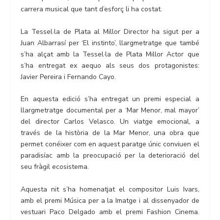
carrera musical que tant d’esforç li ha costat.
La Tessel·la de Plata al Millor Director ha sigut per a
Juan Albarrasí per ‘El instinto’, llargmetratge que també
s’ha alçat amb la Tessel·la de Plata Millor Actor que
s’ha entregat ex aequo als seus dos protagonistes:
Javier Pereira i Fernando Cayo.
En aquesta edició s’ha entregat un premi especial a
llargmetratge documental per a ‘Mar Menor, mal mayor’
del director Carlos Velasco. Un viatge emocional, a
través de la història de la Mar Menor, una obra que
permet conéixer com en aquest paratge únic conviuen el
paradisíac amb la preocupació per la deterioració del
seu fràgil ecosistema.
Aquesta nit s’ha homenatjat el compositor Luis Ivars,
amb el premi Música per a la Imatge i al dissenyador de
vestuari Paco Delgado amb el premi Fashion Cinema.