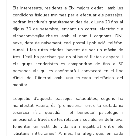
Els interessats, residents a Elx majors d’edat i amb les
condicions físiques mínimes per a efectuar els passejos,
podran inscriure’s gratuïtament, des del dilluns 20 fins al
dijous 30 de setembre, enviant un correu electrònic a
elcheconvive@elche.es amb el nom i cognoms, DNI,
sexe, data de naixement, codi postal i població, telèfon,
e-mail i les rutes triades, havent de ser un màxim de
tres. L’edil ha precisat que no hi haurà llistes d’espera, i
els grups senderistes es compondran de fins a 30
persones als qui es confirmarà i convocarà en el lloc
d’inici de l’itinerari amb una trucada telefònica del
monitor.
L’objectiu d’aquests passejos saludables, segons ha
manifestat Valera, és “promocionar entre la ciutadania
l’exercici físic quotidià i el benestar psicològic i
emocional a través de les relacions socials; en definitiva,
fomentar un estil de vida sa i equilibrat entre els
il·licitans i il·licitanes”. A més, ha afegit que, en cada