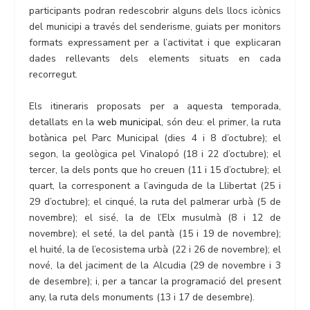
participants podran redescobrir alguns dels llocs icònics
del municipi a través del senderisme, guiats per monitors
formats expressament per a l’activitat i que explicaran
dades rellevants dels elements situats en cada
recorregut.
Els itineraris proposats per a aquesta temporada,
detallats en la
web municipal
, són deu: el primer, la ruta
botànica pel Parc Municipal (dies 4 i 8 d’octubre); el
segon, la geològica pel Vinalopó (18 i 22 d’octubre); el
tercer, la dels ponts que ho creuen (11 i 15 d’octubre); el
quart, la corresponent a l’avinguda de la Llibertat (25 i
29 d’octubre); el cinqué, la ruta del palmerar urbà (5 de
novembre); el sisé, la de l’Elx musulmà (8 i 12 de
novembre); el seté, la del pantà (15 i 19 de novembre);
el huité, la de l’ecosistema urbà (22 i 26 de novembre); el
nové, la del jaciment de la Alcudia (29 de novembre i 3
de desembre); i, per a tancar la programació del present
any, la ruta dels monuments (13 i 17 de desembre).