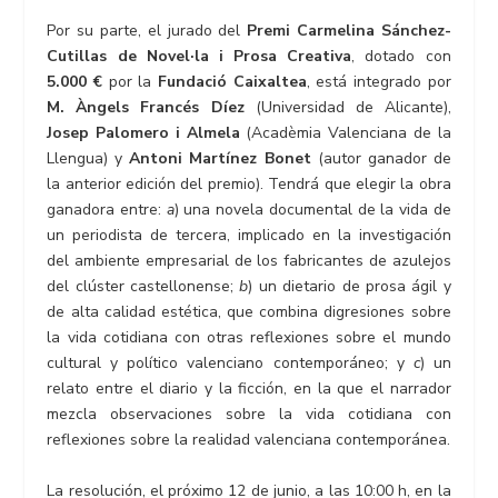
Por su parte, el jurado del
Premi Carmelina Sánchez-
Cutillas de Novel·la i Prosa Creativa
, dotado con
5.000 €
por la
Fundació Caixaltea
, está integrado por
M. Àngels Francés Díez
(Universidad de Alicante),
Josep Palomero
i Almela
(Acadèmia Valenciana de la
Llengua) y
Antoni Martínez Bonet
(autor ganador de
la anterior edición del premio). Tendrá que elegir la obra
ganadora entre:
a
) una novela documental de la vida de
un periodista de tercera, implicado en la investigación
del ambiente empresarial de los fabricantes de azulejos
del clúster castellonense;
b
) un dietario de prosa ágil y
de alta calidad estética, que combina digresiones sobre
la vida cotidiana con otras reflexiones sobre el mundo
cultural y político valenciano contemporáneo; y
c
) un
relato entre el diario y la ficción, en la que el narrador
mezcla observaciones sobre la vida cotidiana con
reflexiones sobre la realidad valenciana contemporánea.
La resolución, el próximo 12 de junio, a las 10:00 h, en la