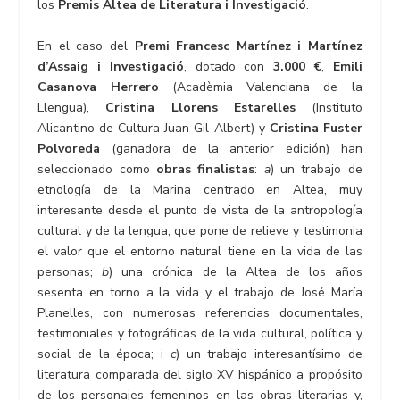
los
Premis Altea de Literatura i Investigació
.
En el caso del
Premi Francesc Martínez i Martínez
d’Assaig i Investigació
, dotado con
3.000 €
,
Emili
Casanova
Herrero
(Acadèmia Valenciana de la
Llengua),
Cristina Llorens Estarelles
(Instituto
Alicantino de Cultura Juan Gil-Albert) y
Cristina Fuster
Polvoreda
(ganadora de la anterior edición) han
seleccionado como
obras finalistas
:
a
) un trabajo de
etnología de la Marina centrado en Altea, muy
interesante desde el punto de vista de la antropología
cultural y de la lengua, que pone de relieve y testimonia
el valor que el entorno natural tiene en la vida de las
personas;
b
) una crónica de la Altea de los años
sesenta en torno a la vida y el trabajo de José María
Planelles, con numerosas referencias documentales,
testimoniales y fotográficas de la vida cultural, política y
social de la época; i
c
) un trabajo interesantísimo de
literatura comparada del siglo XV hispánico a propósito
de los personajes femeninos en las obras literarias y,