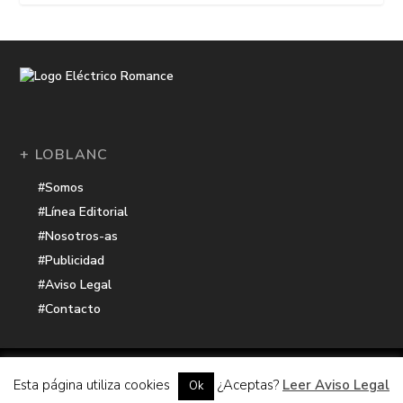
+ LOBLANC
#Somos
#Línea Editorial
#Nosotros-as
#Publicidad
#Aviso Legal
#Contacto
Una receta de
| Cocinada con cariño por
Electrico Romance
Esta página utiliza cookies
¿Aceptas?
Leer Aviso Legal
Ok
Hacker Harbor