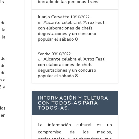
tra
borrado de las personas trans
Juanjo Cervetto
10/10/2022
Alicante celebra el ‘Arroz Fest’
 de
on
con elaboraciones de chefs,
 la
degustaciones y un concurso
 la
popular el sábado 8
Sandro
09/10/2022
 de
Alicante celebra el ‘Arroz Fest’
on
con elaboraciones de chefs,
 de
degustaciones y un concurso
 de
popular el sábado 8
s a
 y,
INFORMACIÓN Y CULTURA
CON TODOS-AS PARA
TODOS-AS.
ios
 en
La información cultural es un
compromiso de los medios,