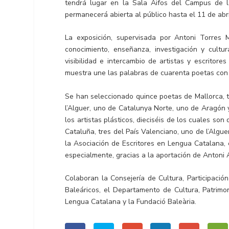
tendrá lugar en la Sala Aifos del Campus de la
permanecerá abierta al público hasta el 11 de abri
La exposición, supervisada por Antoni Torres M
conocimiento, enseñanza, investigación y cultura
visibilidad e intercambio de artistas y escritor
muestra une las palabras de cuarenta poetas con 
Se han seleccionado quince poetas de Mallorca, t
l’Alguer, uno de Catalunya Norte, uno de Aragón 
los artistas plásticos, dieciséis de los cuales so
Cataluña, tres del País Valenciano, uno de l’Algue
la Asociación de Escritores en Lengua Catalana, 
especialmente, gracias a la aportación de Antoni A
Colaboran la Consejería de Cultura, Participación
Baleáricos, el Departamento de Cultura, Patrimo
Lengua Catalana y la Fundació Baleària.