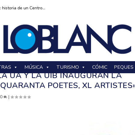
historia de un Centro...
TRAS
MÚSICA
TURISMO
CÓMIC
PEQUES
LA UA Y LA UIB INAUGURAN LA
 QUARANTA POETES, XL ARTISTES
|
0
|