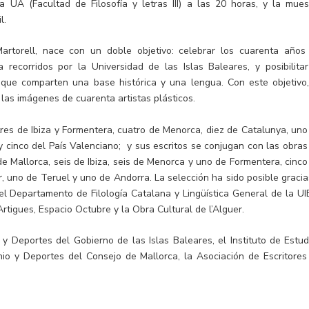
 UA (Facultad de Filosofía y letras III) a las 20 horas, y la mues
l.
artorell, nace con un doble objetivo: celebrar los cuarenta años
 recorridos por la Universidad de las Islas Baleares, y posibilitar
es que comparten una base histórica y una lengua. Con este objetivo,
las imágenes de cuarenta artistas plásticos.
res de Ibiza y Formentera, cuatro de Menorca, diez de Catalunya, uno
y cinco del País Valenciano; y sus escritos se conjugan con las obras
n de Mallorca, seis de Ibiza, seis de Menorca y uno de Formentera, cinco
r, uno de Teruel y uno de Andorra. La selección ha sido posible gracia
el Departamento de Filología Catalana y Lingüística General de la UIB
rtigues, Espacio Octubre y la Obra Cultural de l’Alguer.
 y Deportes del Gobierno de las Islas Baleares, el Instituto de Estud
nio y Deportes del Consejo de Mallorca, la Asociación de Escritores