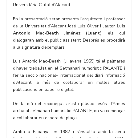
Universitària Ciutat d’Alacant.
En la presentació seran presents l’arquitecte i professor
de la Universitat d’Alacant José Luis Oliver i l’autor
Luis
Antonio Mac-Beath Jiménez (Luant)
, els qui
dialogaran amb el públic assistent. Després es procedirà
a la signatura d’exemplars.
Luis Antonio Mac-Beath, (l’Havana 1955) té el palmarés
d’haver treballat en el Setmanari humorístic PALANTE i
fer la secció nacional- internacional del diari Informació
d’Alacant, a més de col·laborar en moltes altres
publicacions en paper o digital.
De la mà del reconegut artista plàstic Jesús d’Armes
arriba al setmanari humorístic PALANTE, on va començar
a col·laborar en espera de plaça.
Arriba a Espanya en 1982 i s’instal·la amb la seua