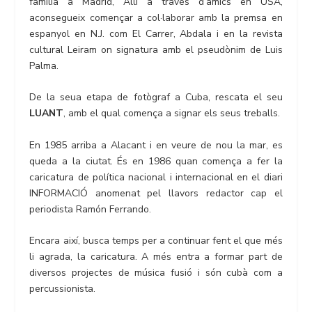
família a Madrid, Allí a través d’amics en USA,
aconsegueix començar a col·laborar amb la premsa en
espanyol en N.J. com El Carrer, Abdala i en la revista
cultural Leiram on signatura amb el pseudònim de Luis
Palma.
De la seua etapa de fotògraf a Cuba, rescata el seu
LUANT
, amb el qual comença a signar els seus treballs.
En 1985 arriba a Alacant i en veure de nou la mar, es
queda a la ciutat. És en 1986 quan comença a fer la
caricatura de política nacional i internacional en el diari
INFORMACIÓ anomenat pel llavors redactor cap el
periodista Ramón Ferrando.
Encara així, busca temps per a continuar fent el que més
li agrada, la caricatura. A més entra a formar part de
diversos projectes de música fusió i són cubà com a
percussionista.