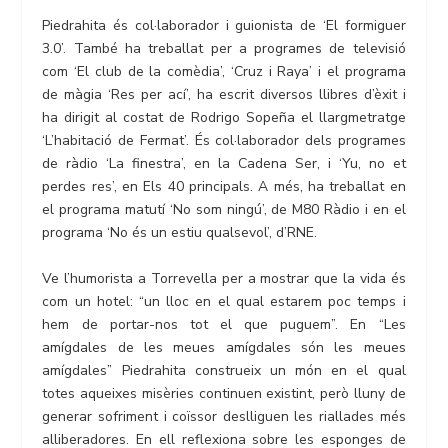
Piedrahita és col·laborador i guionista de ‘El formiguer
3.0’. També ha treballat per a programes de televisió
com ‘El club de la comèdia’, ‘Cruz i Raya’ i el programa
de màgia ‘Res per ací’, ha escrit diversos llibres d’èxit i
ha dirigit al costat de Rodrigo Sopeña el llargmetratge
‘L’habitació de Fermat’. És col·laborador dels programes
de ràdio ‘La finestra’, en la Cadena Ser, i ‘Yu, no et
perdes res’, en Els 40 principals. A més, ha treballat en
el programa matutí ‘No som ningú’, de M80 Ràdio i en el
programa ‘No és un estiu qualsevol’, d’RNE.
Ve l’humorista a Torrevella per a mostrar que la vida és
com un hotel: “un lloc en el qual estarem poc temps i
hem de portar-nos tot el que puguem”. En “Les
amígdales de les meues amígdales són les meues
amígdales” Piedrahita construeix un món en el qual
totes aqueixes misèries continuen existint, però lluny de
generar sofriment i coïssor deslliguen les riallades més
alliberadores. En ell reflexiona sobre les esponges de