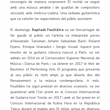
ressorgeix de manera sorprenent. El recital va seguir
amb una música amable i de qualitat de compositors
vinculats amb Amèrica Llatina. Una vetlada guitarrística
que va satisfer les expectatives del públic assistent.
El diumenge,
Raphaël Feuillâtre
va ser l’encarregat de
fer gaudir al públic on l’artista va interpretar peces
d’Alexander Tansman, Johann Sebastian Bach, Roland
Dyens, Enrique Granados i Sergio Assad. Aquest jove
mestre de la guitarra clàssica nascut a París, va ser
admès en 2014 en el Conservatori Superior Nacional de
Música i Dansa de París i va obtenir en 2017 el títol de
Bachelor of Performing Arts. El programa que presenta
al seu públic és molt ampli, ja que abasta des del
Renaixement a la música contemporània. A més,
Feuillâtre ha sigut premiat en diverses ocasions, va ser
guardonat amb l’1er premi en el Concurs Internacional
de Guitarra José Tomás en 2017 i amb el 3er premi en el
Concurs Internacional de Kutna Hora en la República
Txeca durant el mateix any. El músic actua en diversos