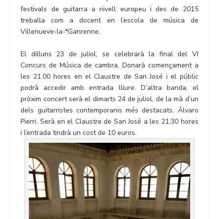
festivals de guitarra a nivell europeu i des de 2015
treballa com a docent en l’escola de música de
Villenueve-la-*Ganrenne.
El dilluns 23 de juliol, se celebrarà la final del VI
Concurs de Música de cambra. Donarà començament a
les 21.00 hores en el Claustre de San José i el públic
podrà accedir amb entrada lliure. D’altra banda, el
pròxim concert serà el dimarts 24 de juliol, de la mà d’un
dels guitarristes contemporanis més destacats, Álvaro
Pierri. Serà en el Claustre de San José a les 21.30 hores
i l’entrada tindrà un cost de 10 euros.