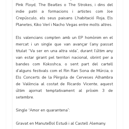
Pink Floyd, The Beatles o The Strokes, i dins del
indie patri a formacions i artistes com Joe
Crepúsculo, els seus paisans L’habitació Roja, Els
Planetes, Kiko Verí i Nacho Vegas entre molts altres.
Els valencians compten amb un EP homònim en el
mercat i un single que van avançar l’any passat
titulat “Va ser en una altra vida”, durant l’últim any
van estar girant pel territori nacional, obrint per a
bandes com Kokoshca, o sent part del cartell
d’alguns festivals com el Rin Ran Sona de Múrcia, o
Els Concerts de la Pèrgola de Cerveses Alhambra
de València al costat de Ricardo Vicente, aquest
últim ajornat temptativament al pròxim 3 de
setembre.
Single “Amor en quarantena”:
Gravat en ManuteBol Estudi i al Castell Alemany.