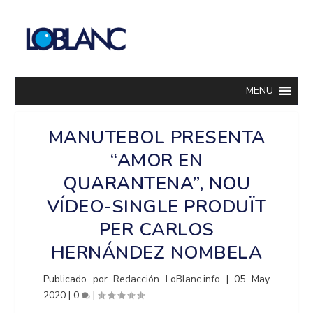
MENU
MANUTEBOL PRESENTA
“AMOR EN
QUARANTENA”, NOU
VÍDEO-SINGLE PRODUÏT
PER CARLOS
HERNÁNDEZ NOMBELA
Publicado por
Redacción LoBlanc.info
|
05 May
2020
|
0
|