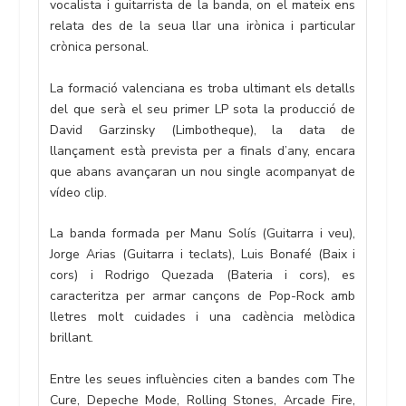
vocalista i guitarrista de la banda, on el mateix ens
relata des de la seua llar una irònica i particular
crònica personal.
La formació valenciana es troba ultimant els detalls
del que serà el seu primer LP sota la producció de
David Garzinsky (Limbotheque), la data de
llançament està prevista per a finals d’any, encara
que abans avançaran un nou single acompanyat de
vídeo clip.
La banda formada per Manu Solís (Guitarra i veu),
Jorge Arias (Guitarra i teclats), Luis Bonafé (Baix i
cors) i Rodrigo Quezada (Bateria i cors), es
caracteritza per armar cançons de Pop-Rock amb
lletres molt cuidades i una cadència melòdica
brillant.
Entre les seues influències citen a bandes com The
Cure, Depeche Mode, Rolling Stones, Arcade Fire,