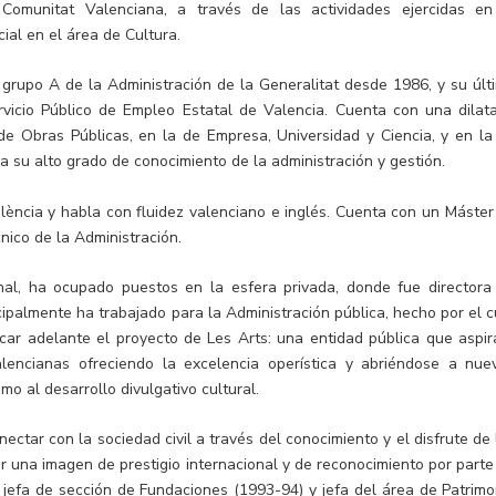
omunitat Valenciana, a través de las actividades ejercidas en
al en el área de Cultura.
l grupo A de la Administración de la Generalitat desde 1986, y su últ
ervicio Público de Empleo Estatal de Valencia. Cuenta con una dilat
s de Obras Públicas, en la de Empresa, Universidad y Ciencia, y en la
a su alto grado de conocimiento de la administración y gestión.
alència y habla con fluidez valenciano e inglés. Cuenta con un Máster
nico de la Administración.
al, ha ocupado puestos en la esfera privada, donde fue directora
cipalmente ha trabajado para la Administración pública, hecho por el c
ar adelante el proyecto de Les Arts: una entidad pública que aspir
alencianas ofreciendo la excelencia operística y abriéndose a nue
mo al desarrollo divulgativo cultural.
ectar con la sociedad civil a través del conocimiento y el disfrute de 
ar una imagen de prestigio internacional y de reconocimiento por parte
e jefa de sección de Fundaciones (1993-94) y jefa del área de Patrimo