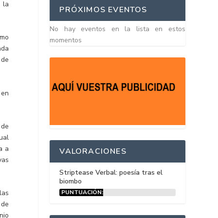
 la
PRÓXIMOS EVENTOS
No hay eventos en la lista en estos
imo
momentos
ada
 de
 en
 de
ual
a a
VALORACIONES
vas
Striptease Verbal: poesía tras el
biombo
PUNTUACIÓN:
las
15%
 de
nio