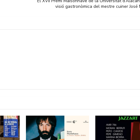
El XVII Premi Maisonnave de la Universitat d’Alacan
visió gastronòmica del mestre cuiner José