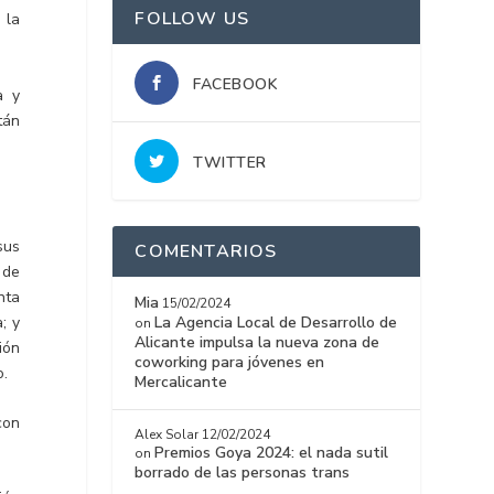
FOLLOW US
 la
FACEBOOK
a y
tán
TWITTER
sus
COMENTARIOS
 de
nta
Mia
15/02/2024
; y
La Agencia Local de Desarrollo de
on
Alicante impulsa la nueva zona de
ión
coworking para jóvenes en
o.
Mercalicante
con
Alex Solar
12/02/2024
Premios Goya 2024: el nada sutil
on
borrado de las personas trans