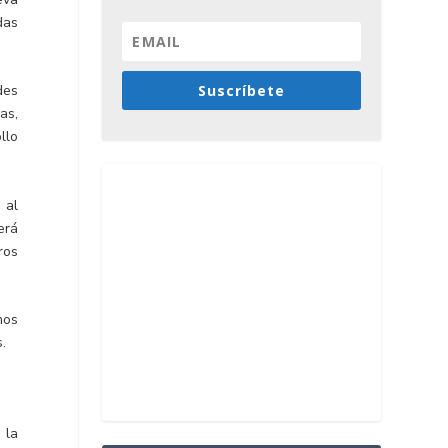
das
Suscríbete
des
as,
llo
 al
erá
ros
mos
.
 la