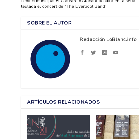
L’edifici municipal El Claustre d’Alacant acollirà en la seua
teulada el concert de “The Liverpool Band”
SOBRE EL AUTOR
Redacción LoBlanc.info
ARTÍCULOS RELACIONADOS