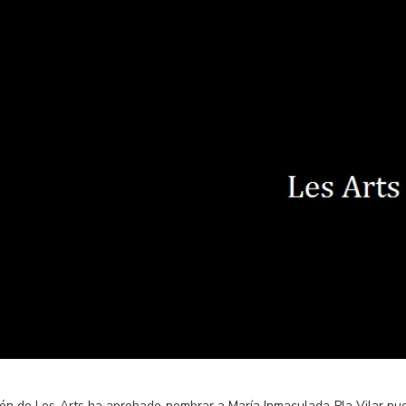
ión de Les Arts ha aprobado nombrar a María Inmaculada Pla Vilar nu