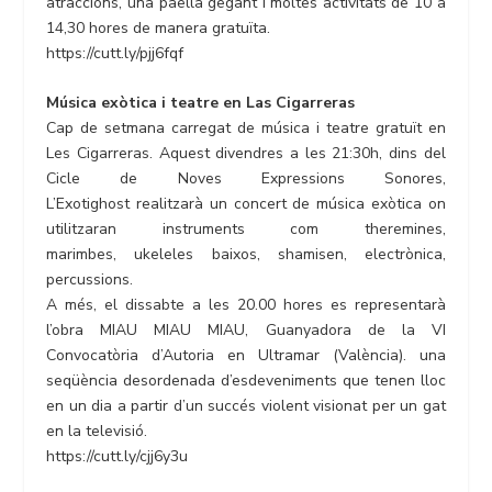
atraccions, una paella gegant i moltes activitats de 10 a
14,30 hores de manera gratuïta.
https://cutt.ly/pjj6fqf
Música exòtica i teatre en Las Cigarreras
Cap de setmana carregat de música i teatre gratuït en
Les Cigarreras. Aquest divendres a les 21:30h, dins del
Cicle de Noves Expressions Sonores,
L’Exotighost realitzarà un concert de música exòtica on
utilitzaran instruments com theremines,
marimbes, ukeleles baixos, shamisen, electrònica,
percussions.
A més, el dissabte a les 20.00 hores es representarà
l’obra MIAU MIAU MIAU, Guanyadora de la VI
Convocatòria d’Autoria en Ultramar (València). una
seqüència desordenada d’esdeveniments que tenen lloc
en un dia a partir d’un succés violent visionat per un gat
en la televisió.
https://cutt.ly/cjj6y3u