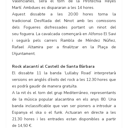
Valencianes, serà el torn de la Pirotècnia Reyes
Martí. Ambdues es dispararan a les 14 hores.
Aquest dissabte a les 20.00 hores torna la
tradicional Desfilada del Ninot amb les comissions
dels Fogueres disfressades portant un ninot del
seu foguera. La cavalcada començarà en Alfonso El Savi
i seguirà pels carrers Rambla de Méndez Núñez,
Rafael Altamira per a finalitzar en la Plaça de
l’Ajuntament.
Rock alacantí al Castell de Santa Bàrbara
El dissabte 11 la banda ‘Lullaby Road’ interpretarà
versions en anglés d’èxits del rock a les 12.30 hores que
es podrà gaudir de manera gratuïta.
A la nit és el torn del grup Mediterráneo, representants
de la música popular alacantina en els anys 80. Una
banda inclassificable que van ser pioners a introduir a
Espanya el ska o el funk. Actuaran en directe a les
21.30 hores i les entrades estan disponibles a partir
de 14,50 €.