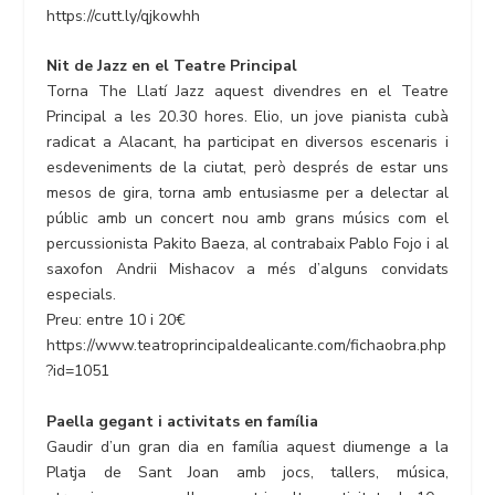
https://cutt.ly/qjkowhh
Nit de Jazz en el Teatre Principal
Torna The Llatí Jazz aquest divendres en el Teatre
Principal a les 20.30 hores. Elio, un jove pianista cubà
radicat a Alacant, ha participat en diversos escenaris i
esdeveniments de la ciutat, però després de estar uns
mesos de gira, torna amb entusiasme per a delectar al
públic amb un concert nou amb grans músics com el
percussionista Pakito Baeza, al contrabaix Pablo Fojo i al
saxofon Andrii Mishacov a més d’alguns convidats
especials.
Preu: entre 10 i 20€
https://www.teatroprincipaldealicante.com/fichaobra.php
?id=1051
Paella gegant i activitats en família
Gaudir d’un gran dia en família aquest diumenge a la
Platja de Sant Joan amb jocs, tallers, música,