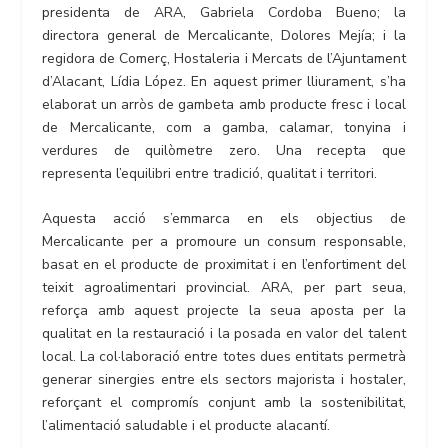
presidenta de ARA, Gabriela Cordoba Bueno; la
directora general de Mercalicante, Dolores Mejía; i la
regidora de Comerç, Hostaleria i Mercats de l’Ajuntament
d’Alacant, Lídia López. En aquest primer lliurament, s’ha
elaborat un arròs de gambeta amb producte fresc i local
de Mercalicante, com a gamba, calamar, tonyina i
verdures de quilòmetre zero. Una recepta que
representa l’equilibri entre tradició, qualitat i territori.
Aquesta acció s’emmarca en els objectius de
Mercalicante per a promoure un consum responsable,
basat en el producte de proximitat i en l’enfortiment del
teixit agroalimentari provincial. ARA, per part seua,
reforça amb aquest projecte la seua aposta per la
qualitat en la restauració i la posada en valor del talent
local. La col·laboració entre totes dues entitats permetrà
generar sinergies entre els sectors majorista i hostaler,
reforçant el compromís conjunt amb la sostenibilitat,
l’alimentació saludable i el producte alacantí.