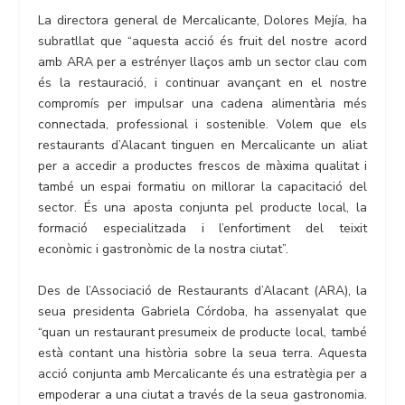
La directora general de Mercalicante, Dolores Mejía, ha
subratllat que “aquesta acció és fruit del nostre acord
amb ARA per a estrényer llaços amb un sector clau com
és la restauració, i continuar avançant en el nostre
compromís per impulsar una cadena alimentària més
connectada, professional i sostenible. Volem que els
restaurants d’Alacant tinguen en Mercalicante un aliat
per a accedir a productes frescos de màxima qualitat i
també un espai formatiu on millorar la capacitació del
sector. És una aposta conjunta pel producte local, la
formació especialitzada i l’enfortiment del teixit
econòmic i gastronòmic de la nostra ciutat”.
Des de l’Associació de Restaurants d’Alacant (ARA), la
seua presidenta Gabriela Córdoba, ha assenyalat que
“quan un restaurant presumeix de producte local, també
està contant una història sobre la seua terra. Aquesta
acció conjunta amb Mercalicante és una estratègia per a
empoderar a una ciutat a través de la seua gastronomia.