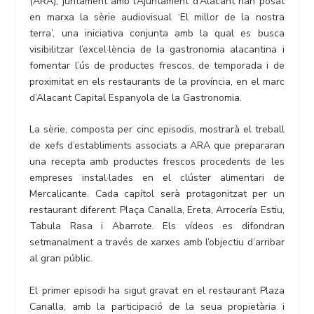
(ARA), juntament amb l’Ajuntament d’Alacant han posat
en marxa la sèrie audiovisual ‘El millor de la nostra
terra’, una iniciativa conjunta amb la qual es busca
visibilitzar l’excel·lència de la gastronomia alacantina i
fomentar l’ús de productes frescos, de temporada i de
proximitat en els restaurants de la província, en el marc
d’Alacant Capital Espanyola de la Gastronomia.
La sèrie, composta per cinc episodis, mostrarà el treball
de xefs d’establiments associats a ARA que prepararan
una recepta amb productes frescos procedents de les
empreses instal·lades en el clúster alimentari de
Mercalicante. Cada capítol serà protagonitzat per un
restaurant diferent: Plaça Canalla, Ereta, Arrocería Estiu,
Tabula Rasa i Abarrote. Els vídeos es difondran
setmanalment a través de xarxes amb l’objectiu d’arribar
al gran públic.
El primer episodi ha sigut gravat en el restaurant Plaza
Canalla, amb la participació de la seua propietària i