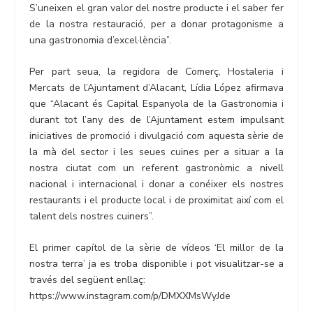
S’uneixen el gran valor del nostre producte i el saber fer
de la nostra restauració, per a donar protagonisme a
una gastronomia d’excel·lència”.
Per part seua, la regidora de Comerç, Hostaleria i
Mercats de l’Ajuntament d’Alacant, Lídia López afirmava
que “Alacant és Capital Espanyola de la Gastronomia i
durant tot l’any des de l’Ajuntament estem impulsant
iniciatives de promoció i divulgació com aquesta sèrie de
la mà del sector i les seues cuines per a situar a la
nostra ciutat com un referent gastronòmic a nivell
nacional i internacional i donar a conéixer els nostres
restaurants i el producte local i de proximitat així com el
talent dels nostres cuiners”.
El primer capítol de la sèrie de vídeos ‘El millor de la
nostra terra’ ja es troba disponible i pot visualitzar-se a
través del següent enllaç:
https://www.instagram.com/p/DMXXMsWyJde