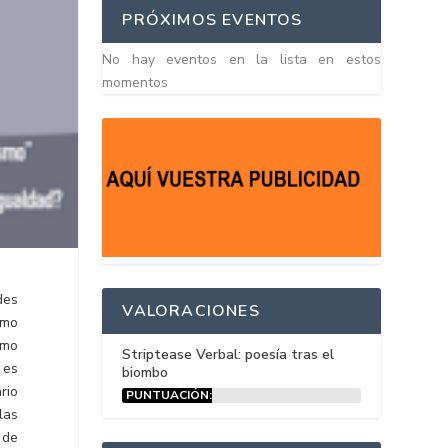
PRÓXIMOS EVENTOS
No hay eventos en la lista en estos
momentos
des
VALORACIONES
omo
omo
Striptease Verbal: poesía tras el
 es
biombo
rio
PUNTUACIÓN:
15%
las
 de