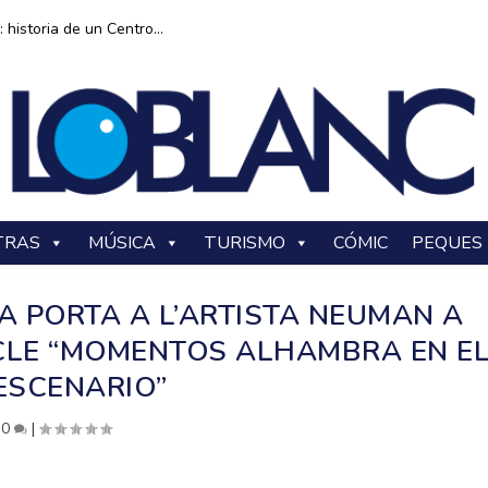
historia de un Centro...
TRAS
MÚSICA
TURISMO
CÓMIC
PEQUES
 PORTA A L’ARTISTA NEUMAN A
ICLE “MOMENTOS ALHAMBRA EN E
ESCENARIO”
|
0
|