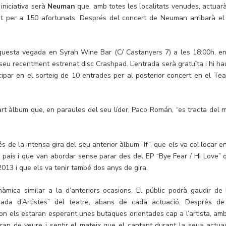
iniciativa serà
Neuman
que, amb totes les localitats venudes, actuarà
nt per a 150 afortunats. Després del concert de Neuman arribarà el
, aquesta vegada en Syrah Wine Bar (C/ Castanyers 7) a les 18:00h, en
eu recentment estrenat disc Crashpad. L’entrada serà gratuïta i hi ha
cipar en el sorteig de 10 entrades per al posterior concert en el Tea
t àlbum que, en paraules del seu líder, Paco Román, “es tracta del 
s de la intensa gira del seu anterior àlbum “If”, que els va col·locar en
e país i que van abordar sense parar des del EP “Bye Fear / Hi Love” 
13 i que els va tenir també dos anys de gira.
àmica similar a la d’anteriors ocasions. El públic podrà gaudir de 
ada d’Artistes” del teatre, abans de cada actuació. Després de
 on els estaran esperant unes butaques orientades cap a l’artista, amb
an de veure i sentir el mateix que el cantant durant la seua actuac