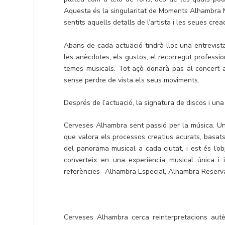
Aquesta és la singularitat de Moments Alhambra Mú
sentits aquells detalls de l’artista i les seues cre
Abans de cada actuació tindrà lloc una entrevist
les anècdotes, els gustos, el recorregut profession
temes musicals. Tot açò donarà pas al concert a
sense perdre de vista els seus moviments.
Després de l’actuació, la signatura de discos i u
Cerveses Alhambra sent passió per la música. Un 
que valora els processos creatius acurats, basats 
del panorama musical a cada ciutat, i est és l’o
converteix en una experiència musical única i 
referències -Alhambra Especial, Alhambra Reserv
Cerveses Alhambra cerca reinterpretacions aut