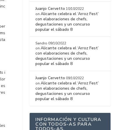
inc
Juanjo Cervetto
10/10/2022
Alicante celebra el ‘Arroz Fest’
on
con elaboraciones de chefs,
degustaciones y un concurso
per
popular el sábado 8
ims
sta
Sandro
09/10/2022
Alicante celebra el ‘Arroz Fest’
on
con elaboraciones de chefs,
degustaciones y un concurso
popular el sábado 8
s i
Juanjo Cervetto
09/10/2022
lor
Alicante celebra el ‘Arroz Fest’
on
 es
con elaboraciones de chefs,
res
degustaciones y un concurso
popular el sábado 8
INFORMACIÓN Y CULTURA
CON TODOS-AS PARA
les
TODOS-AS.