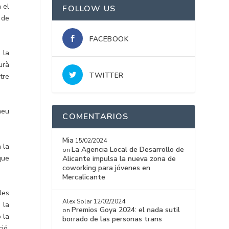
 el
FOLLOW US
 de
FACEBOOK
 la
urà
TWITTER
tre
meu
COMENTARIOS
Mia
15/02/2024
 la
La Agencia Local de Desarrollo de
on
que
Alicante impulsa la nueva zona de
coworking para jóvenes en
Mercalicante
les
Alex Solar
12/02/2024
 la
Premios Goya 2024: el nada sutil
on
 la
borrado de las personas trans
ió.