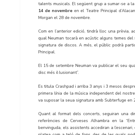
talents musicals. El següent grup a sumar-se a la 
14 de novembre
en el Teatre Principal d’Alaca
Morgan el 28 de novembre.
Com en l’anterior edició, tindrà lloc una prèvia
qual Neuman tocarà en acústic alguns temes del s
signatura de discos. A més, el públic podrà parti
Principal.
El 15 de setembre Neuman va publicar el seu quar
disc més il·lusionant”.
Es titula Crashpad i arriba 3 anys i 3 mesos despré
primera línia de la música independent del nostr
va suposar la seua signatura amb Subterfuge en 20
Quant al format dels concerts, seguiran una din
referències de Cerveses Alhambra en la “Entr
benvinguda, els assistents accediran a l’escenari,
platea com a teló de fons, des de les quals podr