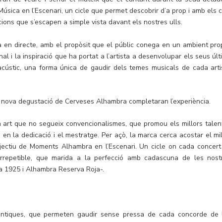
sica en l’Escenari, un cicle que permet descobrir d’a prop i amb els c
acions que s’escapen a simple vista davant els nostres ulls.
a en directe, amb el propòsit que el públic conega en un ambient pro
al i la inspiració que ha portat a l’artista a desenvolupar els seus últ
cústic, una forma única de gaudir dels temes musicals de cada arti
na nova degustació de Cerveses Alhambra completaran l’experiència.
art que no segueix convencionalismes, que promou els millors talent
en la dedicació i el mestratge. Per açò, la marca cerca acostar el mil
bjectiu de Moments Alhambra en l’Escenari. Un cicle on cada concert
irrepetible, que marida a la perfecció amb cadascuna de les nost
a 1925 i Alhambra Reserva Roja-.
èntiques, que permeten gaudir sense pressa de cada concorde de 