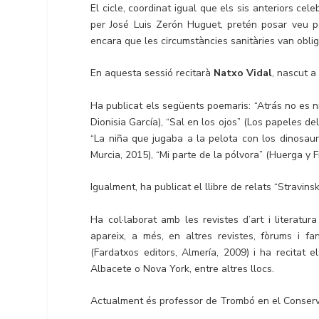
El cicle, coordinat igual que els sis anteriors cel
per José Luis Zerón Huguet, pretén posar veu po
encara que les circumstàncies sanitàries van obliga
En aquesta sessió recitarà
Natxo Vidal
, nascut a
Ha publicat els següents poemaris: “Atrás no es ni
Dionisia García), “Sal en los ojos” (Los papeles del
“La niña que jugaba a la pelota con los dinosaur
Murcia, 2015), “Mi parte de la pólvora” (Huerga y F
Igualment, ha publicat el llibre de relats “Stravins
Ha col·laborat amb les revistes d’art i literatur
apareix, a més, en altres revistes, fòrums i f
(Fardatxos editors, Almería, 2009) i ha recitat 
Albacete o Nova York, entre altres llocs.
Actualment és professor de Trombó en el Conserv