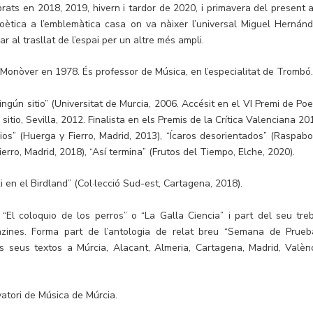
ebrats en 2018, 2019, hivern i tardor de 2020, i primavera del present a
ètica a l’emblemàtica casa on va nàixer l’universal Miguel Hernánd
r al trasllat de l’espai per un altre més ampli.
 Monòver en 1978. És professor de Música, en l’especialitat de Trombó
ngún sitio” (Universitat de Murcia, 2006. Accésit en el VI Premi de Poe
 sitio, Sevilla, 2012. Finalista en els Premis de la Crítica Valenciana 20
ios” (Huerga y Fierro, Madrid, 2013), “Ícaros desorientados” (Raspabo
ierro, Madrid, 2018), “Así termina” (Frutos del Tiempo, Elche, 2020).
ki en el Birdland” (Col·lecció Sud-est, Cartagena, 2018).
a “El coloquio de los perros” o “La Galla Ciencia” i part del seu treb
anzines. Forma part de l’antologia de relat breu “Semana de Prueb
els seus textos a Múrcia, Alacant, Almeria, Cartagena, Madrid, Valènc
atori de Música de Múrcia.