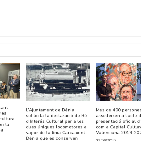
cant
L’Ajuntament de Dénia
Més de 400 persone
res
sol·licita la declaració de Bé
assisteixen a l’acte 
 cultura
d’Interés Cultural per a les
presentació oficial d
en la
dues úniques locomotores a
com a Capital Cultur
na
vapor de la línia Carcaixent-
Valenciana 2019-20
Dénia que es conserven
21/06/2019