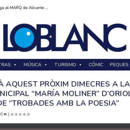
ga al MARQ de Alicante ...
TRAS
MÚSICA
TURISMO
CÓMIC
PEQUES
À AQUEST PRÒXIM DIMECRES A L
NICIPAL “MARÍA MOLINER” D’ORIO
 DE “TROBADES AMB LA POESIA”
|
0
|