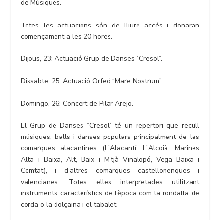
de Músiques.
Totes les actuacions són de lliure accés i donaran
començament a les 20 hores.
Dijous, 23: Actuació Grup de Danses “Cresol”.
Dissabte, 25: Actuació Orfeó “Mare Nostrum”.
Domingo, 26: Concert de Pilar Arejo.
El Grup de Danses “Cresol” té un repertori que recull
músiques, balls i danses populars principalment de les
comarques alacantines (l´Alacantí, l´Alcoià. Marines
Alta i Baixa, Alt, Baix i Mitjà Vinalopó, Vega Baixa i
Comtat), i d’altres comarques castellonenques i
valencianes. Totes elles interpretades utilitzant
instruments característics de l’època com la rondalla de
corda o la dolçaina i el tabalet.