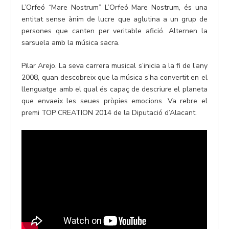
L’Orfeó “Mare Nostrum” L’Orfeó Mare Nostrum, és una
entitat sense ànim de lucre que aglutina a un grup de
persones que canten per veritable afició. Alternen la
sarsuela amb la música sacra.
Pilar Arejo. La seva carrera musical s’inicia a la fi de l’any
2008, quan descobreix que la música s’ha convertit en el
llenguatge amb el qual és capaç de descriure el planeta
que envaeix les seues pròpies emocions. Va rebre el
premi TOP CREATION 2014 de la Diputació d’Alacant.