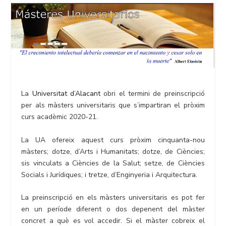
La
Universitat d’Alacant
obri el termini de preinscripció
per als màsters universitaris que s’impartiran el pròxim
curs acadèmic 2020-21.
La UA ofereix aquest curs pròxim cinquanta-nou
màsters; dotze, d’Arts i Humanitats; dotze, de Ciències;
sis vinculats a Ciències de la Salut; setze, de Ciències
Socials i Jurídiques; i tretze, d’Enginyeria i Arquitectura.
La preinscripció en els màsters universitaris es pot fer
en un període diferent o dos depenent del màster
concret a què es vol accedir. Si el màster cobreix el