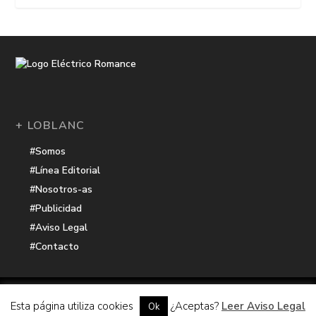
+ LOBLANC
#Somos
#Línea Editorial
#Nosotros-as
#Publicidad
#Aviso Legal
#Contacto
Una receta de
| Cocinada con cariño por
Electrico Romance
Esta página utiliza cookies
¿Aceptas?
Leer Aviso Legal
Ok
Hacker Harbor