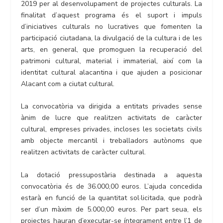
2019 per al desenvolupament de projectes culturals. La
finalitat d’aquest programa és el suport i impuls
d’iniciatives culturals no lucratives que fomenten la
participació ciutadana, la divulgació de la cultura i de les
arts, en general, que promoguen la recuperació del
patrimoni cultural, material i immaterial, així com la
identitat cultural alacantina i que ajuden a posicionar
Alacant com a ciutat cultural.
La convocatòria va dirigida a entitats privades sense
ànim de lucre que realitzen activitats de caràcter
cultural, empreses privades, incloses les societats civils
amb objecte mercantil i treballadors autònoms que
realitzen activitats de caràcter cultural.
La dotació pressupostària destinada a aquesta
convocatòria és de 36.000,00 euros. L’ajuda concedida
estarà en funció de la quantitat sol·licitada, que podrà
ser d’un màxim de 5.000,00 euros. Per part seua, els
projectes hauran d’executar-se íntegrament entre l’1 de