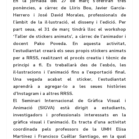
En la jornada del 27 de març s’oferiran tres
ponències, a càrrec de Lliris Bou, Javier García-
Herrero i José David Morales, professionals de
l’àmbit de la il·lustració, el disseny i l’edició. Per
part seua, el 31 de març tindrà lloc el workshop
‘Taller de stickers animats’, a càrrec de l’animador i
docent Pako Poveda. En aquesta activitat,
l’estudiantat crearà els seus propis stickers animats
per a RRSS, realitzant el procés creatiu i tècnic de
principi a fi. Es treballarà des de l’esbós, les
il·lustracions i l’animació fins a l’exportació final.
Una vegada acabat el sticker, l’estudiantat
aprendrà a agregar-lo a les seues històries
d’Instagram i a altres RRSS.
El Seminari Internacional de Gràfica Visual i
Animació (SIGVA) està dirigit a estudiants,
investigadors i professionals interessats en la
gràfica visual i l’animació. Es tracta d’una activitat
coordinada pels professors de la UMH Elisa
Martínez i Francisco Cuéllar Santiago, en la qual