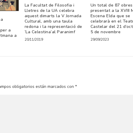
La Facultat de Filosofia i
Un total de 87 obres
Lletres de la UA celebra
presentat a la XVIII 
aquest dimarts la V Jornada
Escena Elda que se
na
Cultural, amb una taula
celebrarà en el Teat
redona i la representació de
Castelar del 21 d’oct
 per a
‘La Celestina’al Paranimf
5 de novembre
etmana a
20/11/2019
29/09/2023
ampos obligatorios están marcados con
*