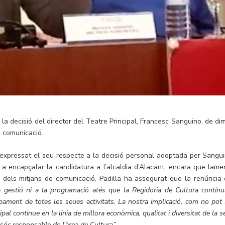
la decisió del director del Teatre Principal, Francesc Sanguino, de dimi
e comunicació.
a expressat el seu respecte a la decisió personal adoptada per Sangui
r a encapçalar la candidatura a l’alcaldia d’Alacant, encara que lame
 dels mitjans de comunicació. Padilla ha assegurat que la renúncia 
a gestió ni a la programació atés que la Regidoria de Cultura continu
pament de totes les seues activitats. La nostra implicació, com no pot 
pal continue en la línia de millora econòmica, qualitat i diversitat de la 
óc responsable de l’àrea de Cultura”.