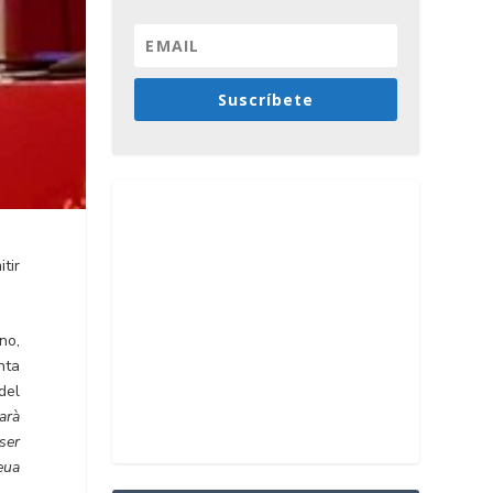
Suscríbete
tir
no,
nta
del
arà
ser
seua