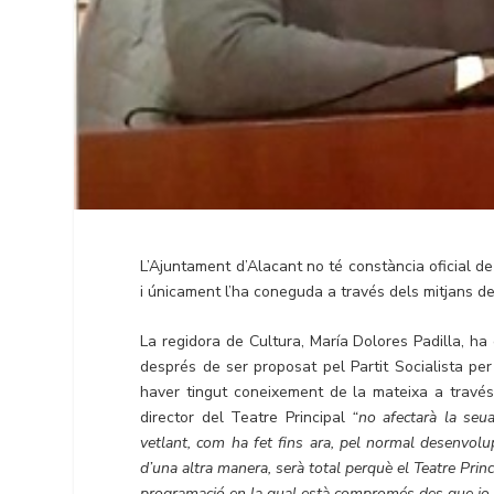
L’Ajuntament d’Alacant no té constància oficial de 
i únicament l’ha coneguda a través dels mitjans d
La regidora de Cultura, María Dolores Padilla, h
després de ser proposat pel Partit Socialista pe
haver tingut coneixement de la mateixa a través
director del Teatre Principal
“no afectarà la seu
vetlant, com ha fet fins ara, pel normal desenvolu
d’una altra manera, serà total perquè el Teatre Princi
programació en la qual està compromés des que jo s