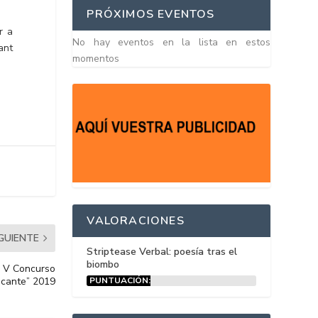
PRÓXIMOS EVENTOS
r a
No hay eventos en la lista en estos
ant
momentos
VALORACIONES
IGUIENTE
Striptease Verbal: poesía tras el
biombo
l V Concurso
PUNTUACIÓN:
licante” 2019
15%