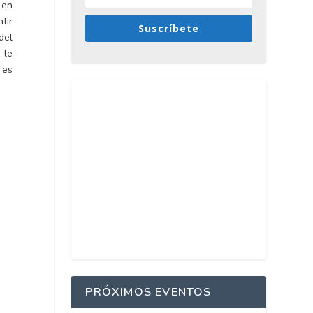
 en
tir
Suscríbete
del
 le
 es
PRÓXIMOS EVENTOS