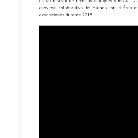
es un festival de técnicas múltiples y mixtas. 
convenio colaborativo del Ateneo con el Área de
exposiciones durante 2018.