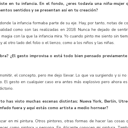
iste en tu infancia. En el fondo, ¿eres todavía una niña-mujer 
ntos sentidos y se presentan así en tu creación?
donde la infancia formaba parte de su eje. Hay, por tanto, notas de co
tualidad como son las realizadas en 2018. Nunca he dejado de senti
 magia con la que la infancia mira. Yo cuando pinto me siento sin tiem
y al otro lado del folio o el lienzo, como a los niños y las niñas.
 obra? ¿El gesto improvisa o está todo bien pensado previamente
nsmitir, el concepto, pero me dejo llevar. Lo que va surgiendo y si no
ujo. El gesto en cualquier caso era antes más explosivo pero ahora es
ictorio.
to has visto muchas escenas distintas: Nueva York, Berlín, Utre
unfado fuera y aquí estás como artista a medio hornear?
zar en mi pintura. Otros pintores, otras formas de hacer las cosas 
recer como pintora y persona. En Alicante conocen mi pintura. Tamb