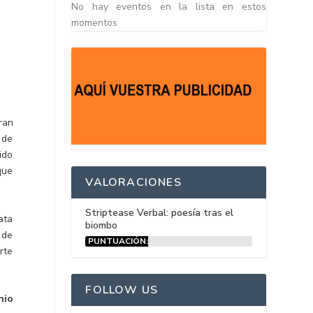
No hay eventos en la lista en estos
momentos
ran
 de
ido
que
VALORACIONES
Striptease Verbal: poesía tras el
ata
biombo
 de
PUNTUACIÓN:
rte
15%
FOLLOW US
nio