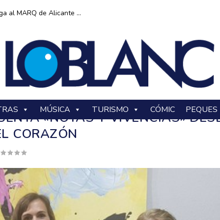
ga al MARQ de Alicante ...
TRAS
MÚSICA
TURISMO
CÓMIC
PEQUES
SENTA «NOTAS Y VIVENCIAS» DES
EL CORAZÓN