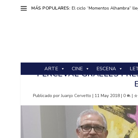
MÁS POPULARES:
El ciclo “Momentos Alhambra” lle
ARTE
CINE
ESCENA
LE
PERCEVAL GRAELLS PRE
Publicado por
Juanjo Cervetto
|
11 May 2018
|
0
|