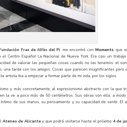
Fundación Frax de Alfàs del Pi
, me encontré con
Moments
, que e
el Centro Español La Nacional de Nueva York. Era casi un trabajo
pacidad de valorar las pequeñas cosas cuando no las tenemos: el son
, una tarde con los amigos. Cosas que parecen insignificantes pero 
a artista iba a empezar a formar parte de mi vida, por los siglos.
atismo y, más concretamente, al expresionismo abstracto con la que tr
uien la ve a poco más de 50 centímetros. Sus obras son ella, a modo
io íntimo de sus manos, su pensamiento y su capacidad de sentir. El a
el
Ateneo de Alicante
y que podrá visitarse hasta el próximo
4 de ju