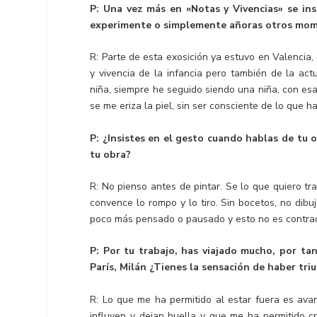
P: Una vez más en «Notas y Vivencias» se ins
experimente o simplemente añoras otros mome
R: Parte de esta exosición ya estuvo en Valencia, 
y vivencia de la infancia pero también de la ac
niña, siempre he seguido siendo una niña, con esa
se me eriza la piel, sin ser consciente de lo que ha
P: ¿Insistes en el gesto cuando hablas de tu
tu obra?
R: No pienso antes de pintar. Se lo que quiero tra
convence lo rompo y lo tiro. Sin bocetos, no dib
poco más pensado o pausado y esto no es contrad
P: Por tu trabajo, has viajado mucho, por tan
París, Milán ¿Tienes la sensación de haber tri
R: Lo que me ha permitido al estar fuera es avan
influyen y dejan huella y que me ha permitido c