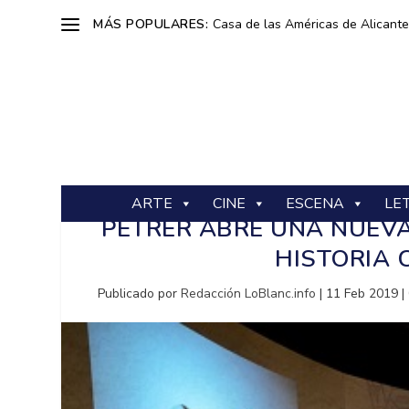
MÁS POPULARES:
Casa de las Américas de Alicante: 
ARTE
CINE
ESCENA
LE
PETRER ABRE UNA NUEVA
HISTORIA 
Publicado por
Redacción LoBlanc.info
|
11 Feb 2019
|