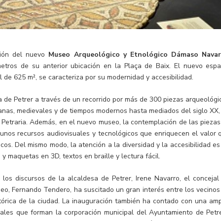
ción del nuevo
Museo Arqueológico y Etnológico Dámaso Navar
etros de su anterior ubicación en la Plaça de Baix. El nuevo espa
al de 625 m², se caracteriza por su modernidad y accesibilidad.
ia de Petrer a través de un recorrido por más de 300 piezas arqueológi
omanas, medievales y de tiempos modernos hasta mediados del siglo XX,
 Petraria. Además, en el nuevo museo, la contemplación de las piezas
unos recursos audiovisuales y tecnológicos que enriquecen el valor 
cos. Del mismo modo, la atención a la diversidad y la accesibilidad es
 maquetas en 3D, textos en braille y lectura fácil.
 los discursos de la alcaldesa de Petrer, Irene Navarro, el concejal
useo, Fernando Tendero, ha suscitado un gran interés entre los vecinos
tórica de la ciudad. La inauguración también ha contado con una amp
jales que forman la corporación municipal del Ayuntamiento de Petre