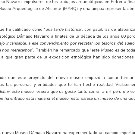
o Navarro, impulsores de los trabajos arqueológicos en Petrer a fina
 Museo Arqueológico de Alicante (MARQ); y una amplia representación
ue ha calificado como “
una tarde histórica
”, con palabras de alabanza
ueológico Dámaso Navarro a finales de la década de los años 60 por
ajo incansable, a ese convencimiento por rescatar los tesoros del suelo
e nos merecemos
”. También ha remarcado que “
este Museo es de toda
se a que gran parte de la exposición etnológica han sido donaciones
rdado que este proyecto del nuevo museo empezó a tomar formar
as las personas y entidades que lo han hecho realidad. Visibleme
definir este museo, espero que os guste tanto como a mí, pero me vo
ue ha entrado esta mañana al museo: esto parece un museo de una ciu
 del nuevo Museo Dámaso Navarro ha experimentado un cambio importa