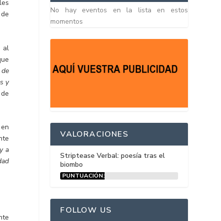
les
No hay eventos en la lista en estos
 de
momentos
 al
que
 de
s y
 de
 en
VALORACIONES
nte
y a
Striptease Verbal: poesía tras el
dad
biombo
PUNTUACIÓN:
15%
FOLLOW US
nte