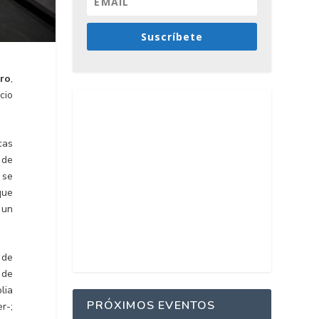
Suscríbete
ro
,
cio
cas
 de
 se
que
 un
 de
 de
lia
PRÓXIMOS EVENTOS
r-;