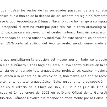
 que mostrar los restos de las sociedades pasadas fue una consta
nses que a finales de la década de los sesenta del siglo XX formaron
arse Grupo Arqueológico Dámaso Navarro como homenaje a su impuls
o prospectó el término municipal para realizar la carta arqueológica
stórica, clásica y medieval. En el centro histórico también excavaron
 y monedas de época romana y medieval. En este sentido, colaboraron
en 1975 junto al edificio del Ayuntamiento, siendo denominado e
as que posibilitaron la creación del museo: por un lado, se produjo
ble en el número 10 de Plaça de Baix al nuevo centro cultural en la ca
encia de un variado lote arqueológico prehistórico, clásico, medieva
blioteca a la espera de su exhibición. Y, finalmente, ese año se recop
rlo junto al lote arqueológico. Esto, unido a la predisposición 
seo en el edificio de la Plaça de Baix, 10, un 2 de julio de 1999. 
cada el 14 de enero de 2002 en el Diario Oficial de la Generali
unicipal Dámaso Navarro fue reconocido oficialmente por la Conselle