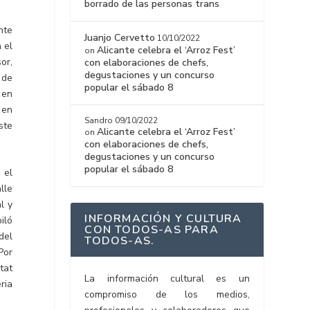
borrado de las personas trans
nte
Juanjo Cervetto
10/10/2022
 el
Alicante celebra el ‘Arroz Fest’
on
or,
con elaboraciones de chefs,
degustaciones y un concurso
 de
popular el sábado 8
 en
 en
Sandro
09/10/2022
ste
Alicante celebra el ‘Arroz Fest’
on
con elaboraciones de chefs,
degustaciones y un concurso
popular el sábado 8
 el
lle
l y
INFORMACIÓN Y CULTURA
iló
CON TODOS-AS PARA
del
TODOS-AS.
Por
tat
La información cultural es un
ria
compromiso de los medios,