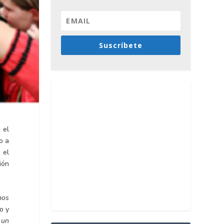
Suscríbete
 el
o a
 el
ión
nos
o y
 un