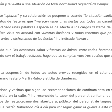
ón y la vuelta a una situación de total normalidad requerirá de tiempo”.
 se
“aplazan”
y su celebración se pospone a cuando
“la situación sanit
entos de festeros que
“merecen tener unas fiestas con todas las garant
edicado unas palabras especiales de afecto a los cargos festeros de 
Este virus no acabará con vuestras ilusiones y todos tenemos que po
antes y disfrutemos de las fiestas”,
ha indicado Navarro.
ando que
“os deseamos salud y fuerzas de ánimo, entre todos haremos
unto con el trabajo realizado, haga que se cumplan vuestros sueños que 
la suspensión de todos los actos previos recogidos en el calenda
erano festero Martín Rubio y el Día de Banderas.
cinos y vecinas que sigan las recomendaciones de confinamiento en 
ble en la calle. Y ha reconocido la labor del personal sanitario, de 
s de establecimientos abiertos al público, del personal de limpiez
 que
“están trabajando día a día para conseguir ganar la guerra a este cr