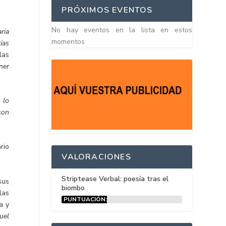
PRÓXIMOS EVENTOS
No hay eventos en la lista en estos
aria
momentos
ías
las
ner
 lo
son
rio
VALORACIONES
Striptease Verbal: poesía tras el
sus
biombo
las
PUNTUACIÓN:
a y
15%
uel