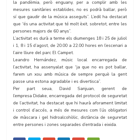
la pandèmia, però enguany, per a complir amb les
mesures sanitàries establides, no es podrà ballar, però
sí que gaudir de la música asseguts”. L’edil ha destacat
que “és una activitat que té molt èxit, sobretot, entre les
persones majors de 60 anys”.
L’activitat es durà a terme els diumenges 18 i 25 de juliol
i 1, 8 i 15 d’agost, de 20.00 a 22.00 hores en l’escenari a
l’aire lliure del parc El Campet.
Leandro Hernández, músic local encarregada de
l’activitat, ha assenyalat que “ja que no es pot ballar,
farem un xou amb música de sempre perquè la gent
passe una estona agradable i es divertisca”.
Per part seua, David Sanjuan, gerent de
l’empresa Didake, encarregada del protocol de seguretat
de l’activitat, ha destacat que hi haurà aforament limitat
i control d’accés, a més de mesures com l’ús obligatori
de màscara i gel hidroalcohòlic, distància de seguretat
entre persones i zones separades d’entrada i eixida.