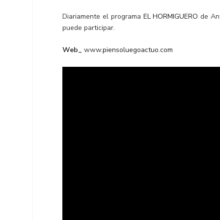
Diariamente el programa
EL HORMIGUERO
de Ant
puede participar.
Web_
www.
piensoluegoactuo.com