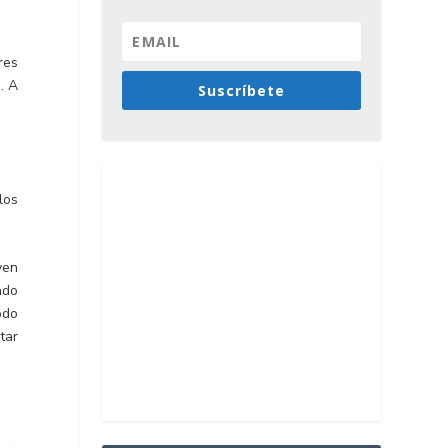
res
. A
Suscríbete
los
yen
ado
odo
tar