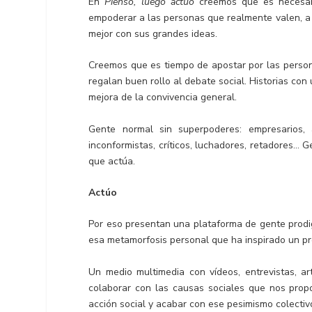
En
Pienso, luego actúo
creemos que es necesari
empoderar a las personas que realmente valen, a l
mejor con sus grandes ideas.
Creemos que es tiempo de apostar por las persona
regalan buen rollo al debate social. Historias co
mejora de la convivencia general.
Gente normal sin superpoderes: empresarios,
inconformistas, críticos, luchadores, retadores… 
que actúa.
Actúo
Por eso presentan una plataforma de gente prodig
esa metamorfosis personal que ha inspirado un p
Un medio multimedia con vídeos, entrevistas, a
colaborar con las causas sociales que nos prop
acción social y acabar con ese pesimismo colectivo