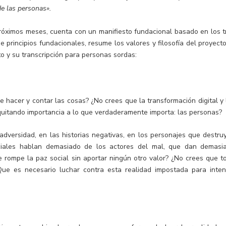
de las personas».
 próximos meses, cuenta con un manifiesto fundacional basado en los t
rincipios fundacionales, resume los valores y filosofía del proyecto
to y su transcripción para personas sordas:
 hacer y contar las cosas? ¿No crees que la transformación digital y 
uitando importancia a lo que verdaderamente importa: las personas?
dversidad, en las historias negativas, en los personajes que destru
ciales hablan demasiado de los actores del mal, que dan demasi
ue rompe la paz social sin aportar ningún otro valor? ¿No crees que t
Que es necesario luchar contra esta realidad impostada para inten