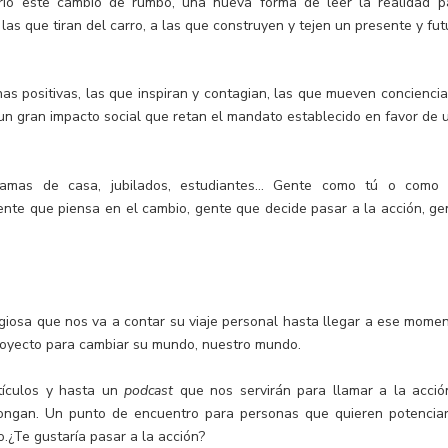
o este cambio de rumbo, una nueva forma de leer la realidad p
as que tiran del carro, a las que construyen y tejen un presente y fut
s positivas, las que inspiran y contagian, las que mueven conciencia
n un gran impacto social que retan el mandato establecido en favor de 
 amas de casa, jubilados, estudiantes… Gente como tú o como 
Gente que piensa en el cambio, gente que decide pasar a la acción, ge
iosa que nos va a contar su viaje personal hasta llegar a ese momen
royecto para cambiar su mundo, nuestro mundo.
rtículos y hasta un
podcast
que nos servirán para llamar a la acció
ongan. Un punto de encuentro para personas que quieren potenciar
.¿Te gustaría pasar a la acción?