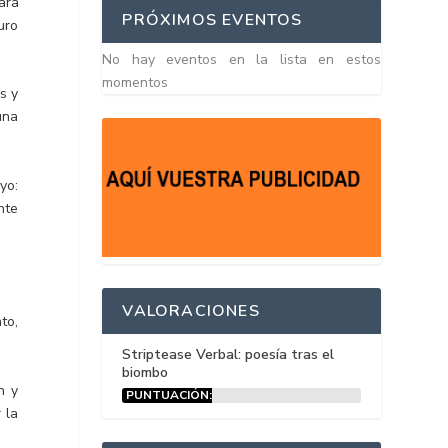
ara
PRÓXIMOS EVENTOS
uro
No hay eventos en la lista en estos
momentos
s y
una
yo:
nte
VALORACIONES
to,
Striptease Verbal: poesía tras el
biombo
n y
PUNTUACIÓN:
15%
 la