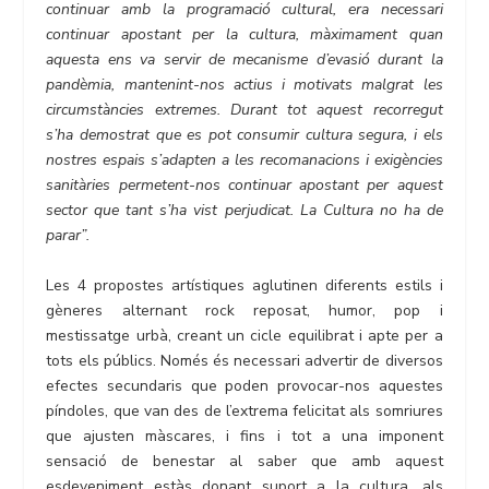
continuar amb la programació cultural, era necessari
continuar apostant per la cultura, màximament quan
aquesta ens va servir de mecanisme d’evasió durant la
pandèmia, mantenint-nos actius i motivats malgrat les
circumstàncies extremes. Durant tot aquest recorregut
s’ha demostrat que es pot consumir cultura segura, i els
nostres espais s’adapten a les recomanacions i exigències
sanitàries permetent-nos continuar apostant per aquest
sector que tant s’ha vist perjudicat. La Cultura no ha de
parar”.
Les 4 propostes artístiques aglutinen diferents estils i
gèneres alternant rock reposat, humor, pop i
mestissatge urbà, creant un cicle equilibrat i apte per a
tots els públics. Només és necessari advertir de diversos
efectes secundaris que poden provocar-nos aquestes
píndoles, que van des de l’extrema felicitat als somriures
que ajusten màscares, i fins i tot a una imponent
sensació de benestar al saber que amb aquest
esdeveniment estàs donant suport a la cultura, als