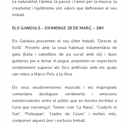
La naturalitat, l’ànima, la passió i l’amor per la música, la
creativitat i l’optimisme són valors que defineixen el seu
treball.
ELS GANDULS – DIUMENGE 28 DE MARÇ – 18H
Els Ganduls presenten el seu últim treball, “Directe al
Sofà”. Proveïts amb la seua habitual indumentària de
gala (bata i sabatilles de pa sucat amb oli) i dues
guitarres per a donar el pegue, perpetren un espectacle
notablement superior als focs artificials amb els quals
van rebre a Marco Polo a la Xina.
Els seus seudoversiones musicals i els inapropiats
comentaris deslliguen sentiments i emocions
existencialistes entre el públic que es mostra incrèdul a
l’una que convençut. Temes com ”La Nasa”, “Cuida’m el
Gat”, “Políespan”, “Lladre de Coure” i moltes més,
componen aquest únic i exclusiu treball.