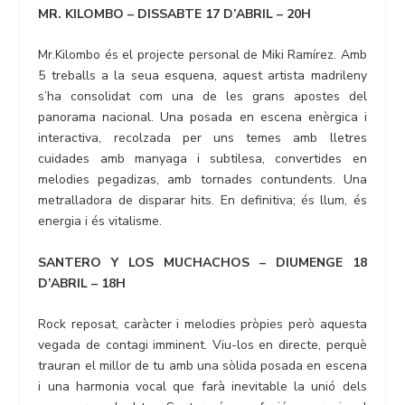
MR. KILOMBO – DISSABTE 17 D’ABRIL – 20H
Mr.Kilombo és el projecte personal de Miki Ramírez. Amb
5 treballs a la seua esquena, aquest artista madrileny
s’ha consolidat com una de les grans apostes del
panorama nacional. Una posada en escena enèrgica i
interactiva, recolzada per uns temes amb lletres
cuidades amb manyaga i subtilesa, convertides en
melodies pegadizas, amb tornades contundents. Una
metralladora de disparar hits. En definitiva; és llum, és
energia i és vitalisme.
SANTERO Y LOS MUCHACHOS – DIUMENGE 18
D’ABRIL – 18H
Rock reposat, caràcter i melodies pròpies però aquesta
vegada de contagi imminent. Viu-los en directe, perquè
trauran el millor de tu amb una sòlida posada en escena
i una harmonia vocal que farà inevitable la unió dels