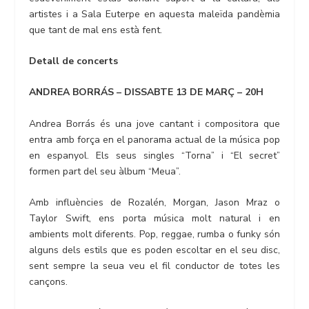
artistes i a Sala Euterpe en aquesta maleïda pandèmia
que tant de mal ens està fent.
Detall de concerts
ANDREA BORRÁS – DISSABTE 13 DE MARÇ – 20H
Andrea Borrás és una jove cantant i compositora que
entra amb força en el panorama actual de la música pop
en espanyol. Els seus singles “Torna” i “El secret”
formen part del seu àlbum “Meua”.
Amb influències de Rozalén, Morgan, Jason Mraz o
Taylor Swift, ens porta música molt natural i en
ambients molt diferents. Pop, reggae, rumba o funky són
alguns dels estils que es poden escoltar en el seu disc,
sent sempre la seua veu el fil conductor de totes les
cançons.