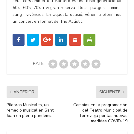
seus cors amb el teu. Santero és una fusió generacional
50’s, 60’s, 70’s i vi gran reserva. Llocs, platges, camins,
sang i vivències. En aquesta ocasió, vénen a oferir-nos
un concert en format de Trio Acústic.
RATE:
ANTERIOR
SIGUIENTE
Píldoras Musicales, un
Cambios en la programación
remedio musical en Sant
del Teatro Municipal de
Joan en plena pandemia
Torrevieja por las nuevas
medidas COVID-19