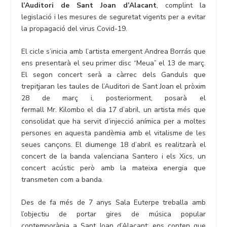
l’Auditori de Sant Joan d’Alacant
, complint la
legislació i les mesures de seguretat vigents per a evitar
la propagació del virus Covid-19.
El cicle s’inicia amb l’artista emergent Andrea Borrás que
ens presentarà el seu primer disc “Meua” el 13 de març.
El segon concert serà a càrrec dels Ganduls que
trepitjaran les taules de l’Auditori de Sant Joan el pròxim
28 de març i, posteriorment, posarà el
fermall Mr. Kilombo el dia 17 d’abril, un artista més que
consolidat que ha servit d’injecció anímica per a moltes
persones en aquesta pandèmia amb el vitalisme de les
seues cançons. El diumenge 18 d’abril es realitzarà el
concert de la banda valenciana Santero i els Xics, un
concert acústic però amb la mateixa energia que
transmeten com a banda.
Des de fa més de 7 anys Sala Euterpe treballa amb
l’objectiu de portar gires de música popular
contemporània a Sant Joan d’Alacant; ens conten que