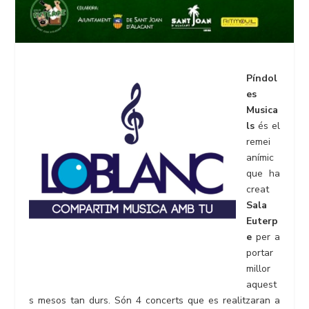
Píndol
es
Musica
ls
és el
remei
anímic
que ha
creat
Sala
Euterp
e
per a
portar
millor
aquest
s mesos tan durs. Són 4 concerts que es realitzaran a