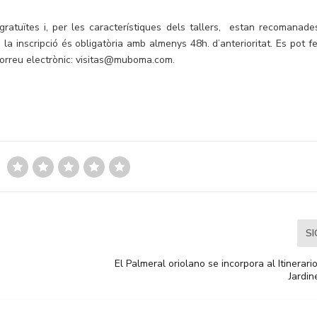
gratuïtes i, per les característiques dels tallers, estan recomanade
 la inscripció és obligatòria amb almenys 48h. d’anterioritat. Es pot fe
orreu electrònic: visitas@muboma.com.
S
El Palmeral oriolano se incorpora al Itinerar
Jardin