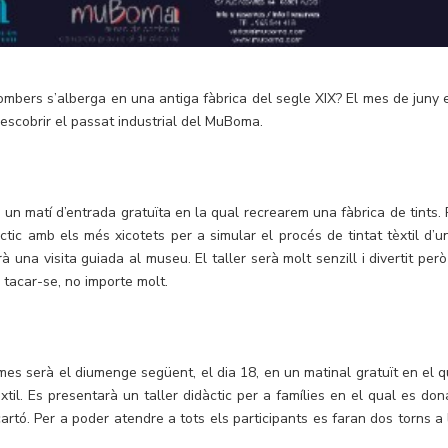
ombers s’alberga en una antiga fàbrica del segle XIX? El mes de juny 
escobrir el passat industrial del MuBoma.
 un matí d’entrada gratuïta en la qual recrearem una fàbrica de tints. 
àctic amb els més xicotets per a simular el procés de tintat tèxtil d’u
à una visita guiada al museu. El taller serà molt senzill i divertit per
tacar-se, no importe molt.
es serà el diumenge següent, el dia 18, en un matinal gratuït en el q
èxtil. Es presentarà un taller didàctic per a famílies en el qual es don
cartó. Per a poder atendre a tots els participants es faran dos torns a 