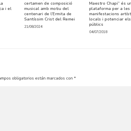
la
certamen de composició
Maestro Chapi” és u
a i el
musical amb motiu del
plataforma per a les
centenari de l’Ermita de
manifestacions artís
Santíssim Crist del Remei
locals i potenciar el
públics
21/08/2024
04/07/2018
ampos obligatorios están marcados con
*