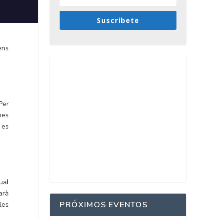
Suscríbete
ens
Per
nes
ò es
ual
arà
PRÓXIMOS EVENTOS
les