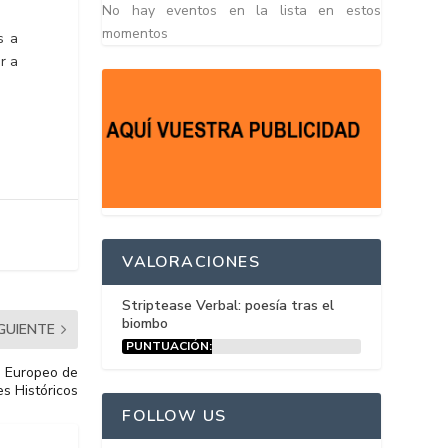
No hay eventos en la lista en estos
momentos
s a
r a
VALORACIONES
Striptease Verbal: poesía tras el
biombo
IGUIENTE
PUNTUACIÓN:
15%
io Europeo de
es Históricos
FOLLOW US