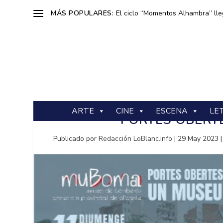
MÁS POPULARES:
El ciclo “Momentos Alhambra” lle
ARTE
CINE
ESCENA
LE
PORTES OBERT
Publicado por
Redacción LoBlanc.info
|
29 May 2023