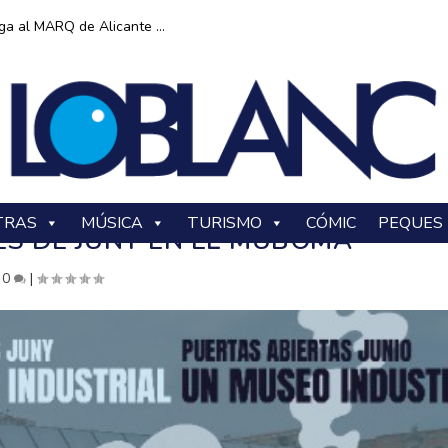
ga al MARQ de Alicante ...
TRAS
MÚSICA
TURISMO
CÓMIC
PEQUES
ES DE JUNY EN EL MUBOMA
|
0
|