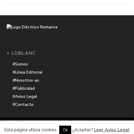
+ LOBLANC
#Somos
#Línea Editorial
#Nosotros-as
#Publicidad
#Aviso Legal
#Contacto
Una receta de
| Cocinada con cariño por
Electrico Romance
Esta página utiliza cookies
¿Aceptas?
Leer Aviso Legal
Ok
Hacker Harbor