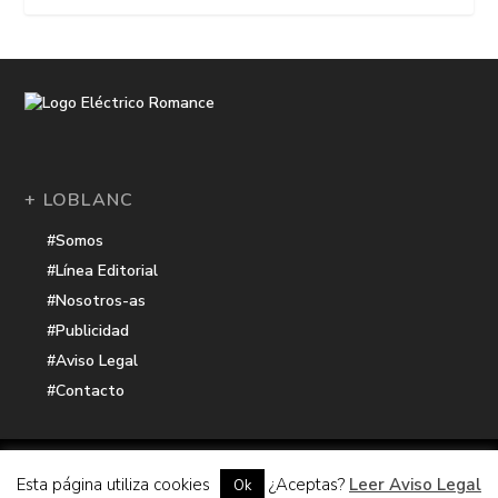
+ LOBLANC
#Somos
#Línea Editorial
#Nosotros-as
#Publicidad
#Aviso Legal
#Contacto
Una receta de
| Cocinada con cariño por
Electrico Romance
Esta página utiliza cookies
¿Aceptas?
Leer Aviso Legal
Ok
Hacker Harbor