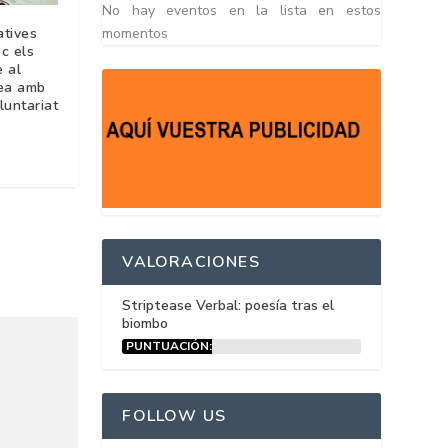
No hay eventos en la lista en estos
atives
momentos
c els
e al
tea amb
luntariat
VALORACIONES
Striptease Verbal: poesía tras el
biombo
PUNTUACIÓN:
15%
FOLLOW US