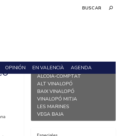
OPINIÓN
EN VALENCIÀ
AGENDA
L´ALACANTÍ
CO”
ALCOIÀ-COMPTAT
ALT VINALOPÓ
BAIX VINALOPÓ
VINALOPÓ MITJA
LES MARINES
VEGA BAJA
tana
Especiales