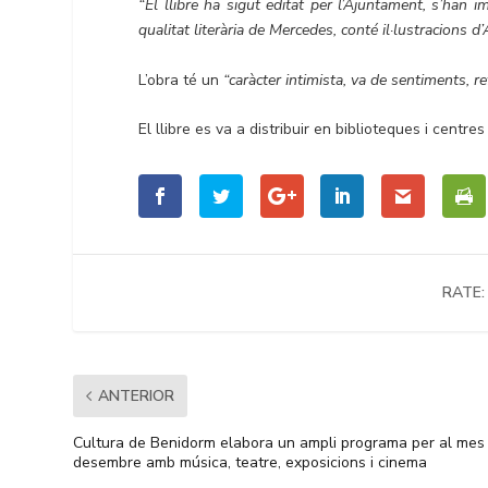
“El llibre ha sigut editat per l’Ajuntament, s’han
qualitat literària de Mercedes, conté il·lustracions d
L’obra té un
“caràcter intimista, va de sentiments, r
El llibre es va a distribuir en biblioteques i centre
RATE:
ANTERIOR
Cultura de Benidorm elabora un ampli programa per al mes
desembre amb música, teatre, exposicions i cinema