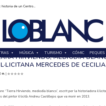
historia de un Centro...
TRAS
MÚSICA
TURISMO
CÓMIC
PEQUES
IERRA HIRVIENDO, MEDIODÍA BLAN
L·LICITANA MERCEDES DE CECILIA
0
|
bre “Tierra Hirviendo, mediodía blanco”, escrit per la historiadora il·lici
 del pintor il·licità Andreu Castillejos que va morir en 2013.