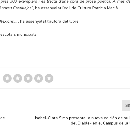
 imprés 300 exemplars i es tracta d’una obra de prosa poètica. A més de
’Andreu Castillejos”,
ha assenyalat l’edil de Cultura Patricia Macià.
eflexions…”,
ha assenyalat l’autora del llibre.
s escolars municipals.
S
 de
Isabel-Clara Simó presenta la nueva edición de su 
del Diable» en el Campus de la