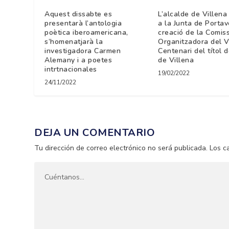
Aquest dissabte es
L’alcalde de Villen
presentarà l’antologia
a la Junta de Portav
poètica iberoamericana,
creació de la Comis
s’homenatjarà la
Organitzadora del 
investigadora Carmen
Centenari del títol d
Alemany i a poetes
de Villena
intrtnacionales
19/02/2022
24/11/2022
DEJA UN COMENTARIO
Tu dirección de correo electrónico no será publicada.
Los c