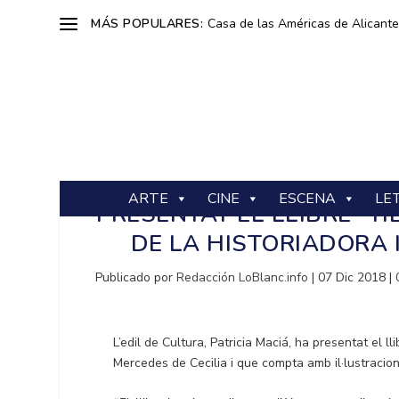
MÁS POPULARES:
Casa de las Américas de Alicante: 
ARTE
CINE
ESCENA
LE
PRESENTAT EL LLIBRE “T
DE LA HISTORIADORA I
Publicado por
Redacción LoBlanc.info
|
07 Dic 2018
|
L’edil de Cultura, Patricia Maciá, ha presentat el lli
Mercedes de Cecilia i que compta amb il·lustracions