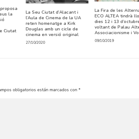
a proposa
La Fira de les Altern
La Seu Ciutat d’Alacant i
eus la
ECO ALTEA tindrà llo
l’Aula de Cinema de la UA
sió
dies 12 i 13 d’octubr
reten homenatge a Kirk
V
voltant de Palau Al
Douglas amb un cicle de
e Ciutat
Associacionisme i Vo
cinema en versió original
09/10/2019
27/10/2020
ampos obligatorios están marcados con
*