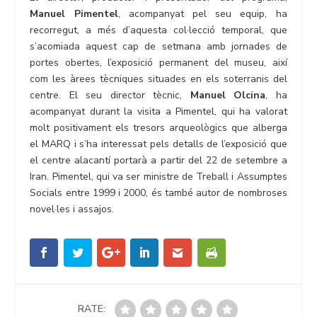
Manuel Pimentel
, acompanyat pel seu equip, ha
recorregut, a més d’aquesta col·lecció temporal, que
s’acomiada aquest cap de setmana amb jornades de
portes obertes, l’exposició permanent del museu, així
com les àrees tècniques situades en els soterranis del
centre. El seu director tècnic,
Manuel Olcina
, ha
acompanyat durant la visita a Pimentel, qui ha valorat
molt positivament els tresors arqueològics que alberga
el MARQ i s’ha interessat pels detalls de l’exposició que
el centre alacantí portarà a partir del 22 de setembre a
Iran. Pimentel, qui va ser ministre de Treball i Assumptes
Socials entre 1999 i 2000, és també autor de nombroses
novel·les i assajos.
RATE: